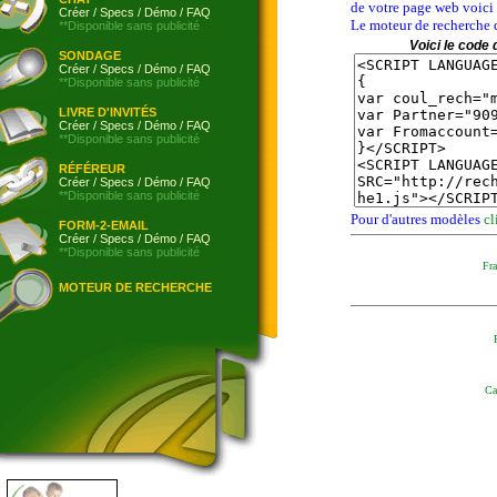
de votre page web voici 
Créer
/
Specs
/
Démo
/
FAQ
Le moteur de recherche 
**Disponible sans publicité
Voici le code 
SONDAGE
Créer
/
Specs
/
Démo
/
FAQ
**Disponible sans publicité
LIVRE D'INVITÉS
Créer
/
Specs
/
Démo
/
FAQ
**Disponible sans publicité
RÉFÉREUR
Créer
/
Specs
/
Démo
/
FAQ
**Disponible sans publicité
Pour d'autres modèles
cl
FORM-2-EMAIL
Créer
/
Specs
/
Démo
/
FAQ
**Disponible sans publicité
Fra
MOTEUR DE RECHERCHE
Ca