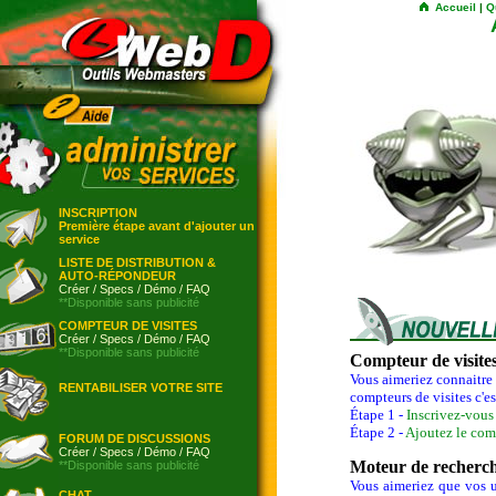
Accueil
|
Q
INSCRIPTION
Première étape avant d'ajouter un
service
LISTE DE DISTRIBUTION &
AUTO-RÉPONDEUR
Créer
/
Specs
/
Démo
/
FAQ
**Disponible sans publicité
COMPTEUR DE VISITES
Créer
/
Specs
/
Démo
/
FAQ
**Disponible sans publicité
Compteur de visite
Vous aimeriez connaitre 
RENTABILISER VOTRE SITE
compteurs de visites c'es
Étape 1 -
Inscrivez-vou
Étape 2 -
Ajoutez le com
FORUM DE DISCUSSIONS
Créer
/
Specs
/
Démo
/
FAQ
Moteur de recherc
**Disponible sans publicité
Vous aimeriez que vos us
CHAT