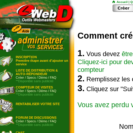
Accueil
|
Q
Comment crée
1.
Vous devez
êtr
INSCRIPTION
Cliquez-ici pour d
Première étape avant d'ajouter un
service
compteur
LISTE DE DISTRIBUTION &
AUTO-RÉPONDEUR
2.
Remplissez les 
Créer
/
Specs
/
Démo
/
FAQ
**Disponible sans publicité
3.
Cliquez sur "Suiv
COMPTEUR DE VISITES
Créer
/
Specs
/
Démo
/
FAQ
**Disponible sans publicité
Vous avez perdu 
RENTABILISER VOTRE SITE
FORUM DE DISCUSSIONS
Créer
/
Specs
/
Démo
/
FAQ
Nom 
**Disponible sans publicité
CHAT