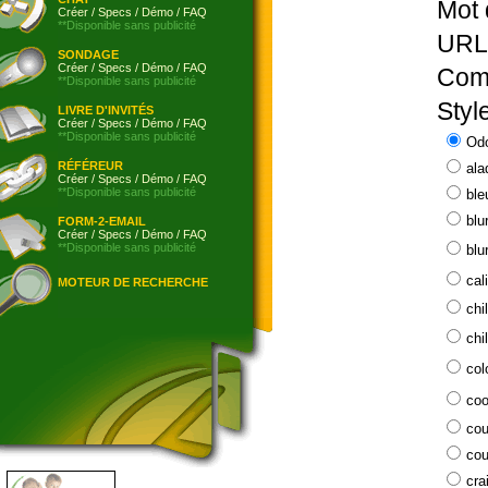
Mot 
Créer
/
Specs
/
Démo
/
FAQ
**Disponible sans publicité
URL
SONDAGE
Créer
/
Specs
/
Démo
/
FAQ
Comp
**Disponible sans publicité
Styl
LIVRE D'INVITÉS
Créer
/
Specs
/
Démo
/
FAQ
**Disponible sans publicité
Od
RÉFÉREUR
ala
Créer
/
Specs
/
Démo
/
FAQ
**Disponible sans publicité
ble
blu
FORM-2-EMAIL
Créer
/
Specs
/
Démo
/
FAQ
**Disponible sans publicité
blu
cal
MOTEUR DE RECHERCHE
chi
chi
col
coo
cou
cou
cra