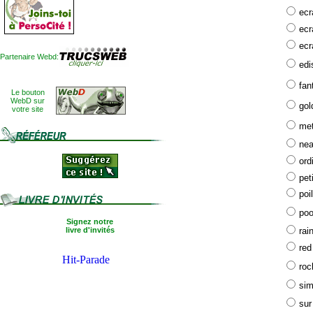
ecr
ecr
ecr
Partenaire Webd:
edi
fa
Le bouton
WebD sur
gol
votre site
met
nea
ord
pet
poi
poo
Signez notre
livre d'invités
rai
red
roc
sim
sur