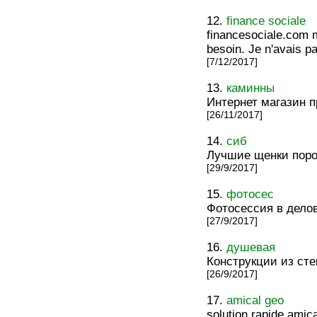
12.
finance sociale
financesociale.com m'
besoin. Je n'avais pas
[7/12/2017]
13.
каминны
Интернет магазин 
[26/11/2017]
14.
сиб
Лучшие щенки пор
[29/9/2017]
15.
фотосес
Фотосессия в дело
[27/9/2017]
16.
душевая
Конструкции из сте
[26/9/2017]
17.
amical geo
solution rapide amica