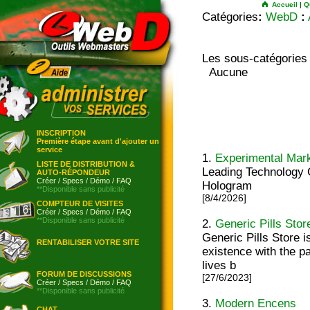
Accueil
|
Q
Catégories
:
WebD
:
Les sous-catégories
Aucune
INSCRIPTION
Première étape avant d'ajouter un
service
1.
Experimental Mar
LISTE DE DISTRIBUTION &
Leading Technology 
AUTO-RÉPONDEUR
Créer
/
Specs
/
Démo
/
FAQ
Hologram
**Disponible sans publicité
[8/4/2026]
COMPTEUR DE VISITES
Créer
/
Specs
/
Démo
/
FAQ
**Disponible sans publicité
2.
Generic Pills Stor
Generic Pills Store 
RENTABILISER VOTRE SITE
existence with the p
lives b
FORUM DE DISCUSSIONS
[27/6/2023]
Créer
/
Specs
/
Démo
/
FAQ
**Disponible sans publicité
3.
Modern Encens
CHAT