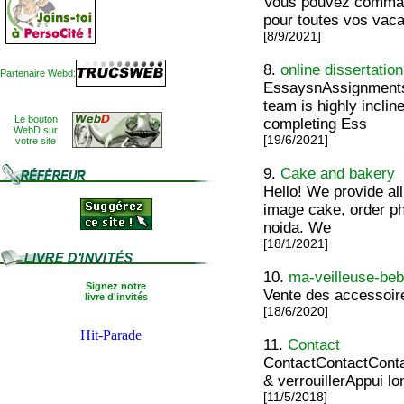
Vous pouvez command
pour toutes vos vac
[8/9/2021]
8.
online dissertatio
Partenaire Webd:
EssaysnAssignments
team is highly inclin
Le bouton
completing Ess
WebD sur
[19/6/2021]
votre site
9.
Cake and bakery
Hello! We provide al
image cake, order ph
noida. We
[18/1/2021]
10.
ma-veilleuse-be
Signez notre
Vente des accessoir
livre d'invités
[18/6/2020]
11.
Contact
ContactContactConta
& verrouillerAppui lo
[11/5/2018]