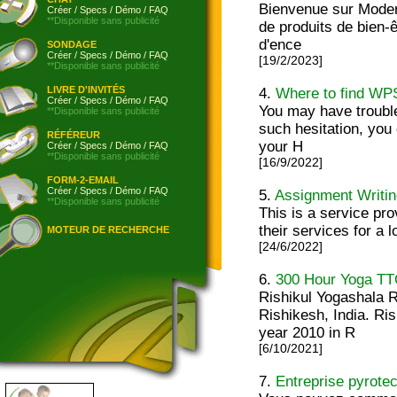
Bienvenue sur Moder
Créer
/
Specs
/
Démo
/
FAQ
**Disponible sans publicité
de produits de bien-ê
d'ence
SONDAGE
Créer
/
Specs
/
Démo
/
FAQ
[19/2/2023]
**Disponible sans publicité
LIVRE D'INVITÉS
4.
Where to find WPS
Créer
/
Specs
/
Démo
/
FAQ
You may have trouble
**Disponible sans publicité
such hesitation, you
RÉFÉREUR
your H
Créer
/
Specs
/
Démo
/
FAQ
**Disponible sans publicité
[16/9/2022]
FORM-2-EMAIL
Créer
/
Specs
/
Démo
/
FAQ
5.
Assignment Writi
**Disponible sans publicité
This is a service pro
their services for a 
MOTEUR DE RECHERCHE
[24/6/2022]
6.
300 Hour Yoga TT
Rishikul Yogashala R
Rishikesh, India. Ri
year 2010 in R
[6/10/2021]
7.
Entreprise pyrot