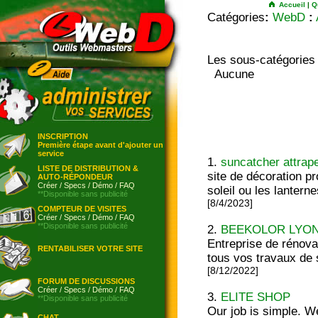
Accueil
|
Q
Catégories
:
WebD
:
Les sous-catégories
Aucune
INSCRIPTION
Première étape avant d'ajouter un
service
1.
suncatcher attrape
LISTE DE DISTRIBUTION &
site de décoration 
AUTO-RÉPONDEUR
Créer
/
Specs
/
Démo
/
FAQ
soleil ou les lantern
**Disponible sans publicité
[8/4/2023]
COMPTEUR DE VISITES
Créer
/
Specs
/
Démo
/
FAQ
**Disponible sans publicité
2.
BEEKOLOR LYO
Entreprise de rénova
RENTABILISER VOTRE SITE
tous vos travaux de 
[8/12/2022]
FORUM DE DISCUSSIONS
Créer
/
Specs
/
Démo
/
FAQ
3.
ELITE SHOP
**Disponible sans publicité
Our job is simple. W
CHAT