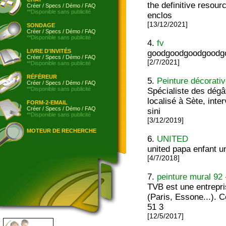
the definitive resour
Créer
/
Specs
/
Démo
/
FAQ
**Disponible sans publicité
enclos
[13/12/2021]
SONDAGE
Créer
/
Specs
/
Démo
/
FAQ
**Disponible sans publicité
4.
fv
LIVRE D'INVITÉS
goodgoodgoodgoodg
Créer
/
Specs
/
Démo
/
FAQ
[2/7/2021]
**Disponible sans publicité
RÉFÉREUR
5.
Peinture décorati
Créer
/
Specs
/
Démo
/
FAQ
**Disponible sans publicité
Spécialiste des dégâ
localisé à Sète, int
FORM-2-EMAIL
Créer
/
Specs
/
Démo
/
FAQ
sini
**Disponible sans publicité
[3/12/2019]
MOTEUR DE RECHERCHE
6.
UNITED
united papa enfant u
[4/7/2018]
7.
peinture mural 92 
TVB est une entrepri
(Paris, Essone...). 
51 3
[12/5/2017]