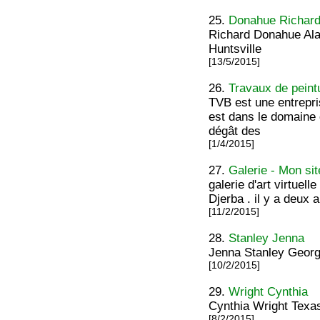
25.
Donahue Richar
Richard Donahue Al
Huntsville
[13/5/2015]
26.
Travaux de peint
TVB est une entrepri
est dans le domaine 
dégât des
[1/4/2015]
27.
Galerie - Mon sit
galerie d'art virtuell
Djerba . il y a deux a
[11/2/2015]
28.
Stanley Jenna
Jenna Stanley Georgi
[10/2/2015]
29.
Wright Cynthia
Cynthia Wright Texas
[8/2/2015]