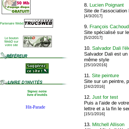
8.
Lucien Poignant
Site de l'associatio
[4/3/2017]
Partenaire Webd:
9.
François Cachoud
Site spécialisé sur 
[5/2/2017]
Le bouton
WebD sur
votre site
10.
Salvador Dali l'él
Salvador Dali est un 
même style
[25/10/2016]
11.
Site peinture
Site sur un peintre, 
[24/2/2016]
Signez notre
livre d'invités
12.
Just for test
Puis a l'aide de votr
lettre et a la fin l
[15/1/2016]
13.
Mitchell Allison