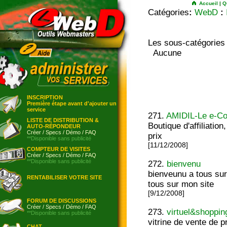
Accueil
|
Q
Catégories
:
WebD
:
Les sous-catégories
Aucune
INSCRIPTION
Première étape avant d'ajouter un
service
271.
AMIDIL-Le e-Co
LISTE DE DISTRIBUTION &
Boutique d'affiliation
AUTO-RÉPONDEUR
Créer
/
Specs
/
Démo
/
FAQ
prix
**Disponible sans publicité
[11/12/2008]
COMPTEUR DE VISITES
Créer
/
Specs
/
Démo
/
FAQ
**Disponible sans publicité
272.
bienvenu
bienveunu a tous sur
RENTABILISER VOTRE SITE
tous sur mon site
[9/12/2008]
FORUM DE DISCUSSIONS
Créer
/
Specs
/
Démo
/
FAQ
273.
virtuel&shoppin
**Disponible sans publicité
vitrine de vente de 
CHAT