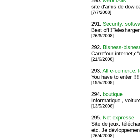
290.
wEbmAliK
site d'amis de dowloa
[7/7/2008]
291.
Security, softw
Best off!!Teleshargem
[26/6/2008]
292.
Bisness-bisnes
Carrefour internet,c''e
[21/6/2008]
293.
All e-comerce, l
You have to enter !!!!!!!!
[19/5/2008]
294.
boutique
Informatique , voitur
[13/5/2008]
295.
Net expresse
Site de jeux, télécha
etc. Je dévloppement
[26/4/2008]