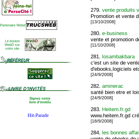
279.
vente produits v
Promotion et vente d
[13/10/2008]
Partenaire Webd:
280.
e-business
vente et promotion de
Le bouton
WebD sur
[11/10/2008]
votre site
281.
losambakbara
c'est un site de vent
d'ebooks,logiciels etc
[24/9/2008]
282.
aminerac
santé bien etre et lo
[24/9/2008]
Signez notre
livre d'invités
283.
Heitem.fr.gd
www.heitem.fr.gd cr
[18/9/2008]
284.
les bonnes affa
vente de ebooks de v