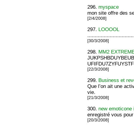
296.
myspace
mon site offre des s
[2/4/2008]
297.
LOOOOL
...............................
[30/3/2008]
298.
MM2 EXTREM
JUKPSHBDUYBEUB
UFIFDU7ZYFUYST
[22/3/2008]
299.
Business et rev
Que l’on ait une acti
vie.
[21/3/2008]
300.
new emoticone i
enregistré vous pour
[20/3/2008]