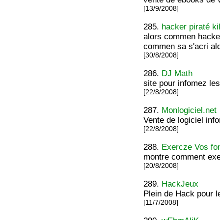
[13/9/2008]
285.
hacker piraté ki
alors commen hacker 
commen sa s'acri alor
[30/8/2008]
286.
DJ Math
site pour infomez le
[22/8/2008]
287.
Monlogiciel.net
Vente de logiciel inf
[22/8/2008]
288.
Exercze Vos fo
montre comment exer
[20/8/2008]
289.
HackJeux
Plein de Hack pour le
[11/7/2008]