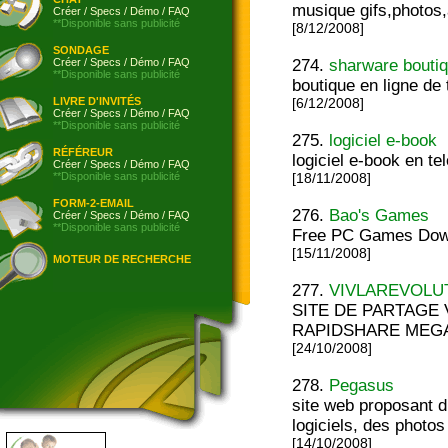
musique gifs,photos,
Créer
/
Specs
/
Démo
/
FAQ
**Disponible sans publicité
[8/12/2008]
SONDAGE
Créer
/
Specs
/
Démo
/
FAQ
274.
sharware bouti
**Disponible sans publicité
boutique en ligne de 
LIVRE D'INVITÉS
[6/12/2008]
Créer
/
Specs
/
Démo
/
FAQ
**Disponible sans publicité
275.
logiciel e-book
RÉFÉREUR
logiciel e-book en t
Créer
/
Specs
/
Démo
/
FAQ
**Disponible sans publicité
[18/11/2008]
FORM-2-EMAIL
276.
Bao's Games
Créer
/
Specs
/
Démo
/
FAQ
**Disponible sans publicité
Free PC Games Dow
[15/11/2008]
MOTEUR DE RECHERCHE
277.
VIVLAREVOLU
SITE DE PARTAGE
RAPIDSHARE MEG
[24/10/2008]
278.
Pegasus
site web proposant d
logiciels, des photos
[14/10/2008]