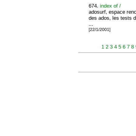
674.
index of /
adosurf, espace renc
des ados, les tests d
...
[22/1/2001]
1
2
3
4
5
6
7
8