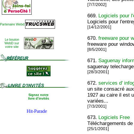
[7/7/2002]
669.
Logiciels pour l
Logiciels pour l'entr
Partenaire Webd:
[14/12/2001]
670.
freeware pour w
Le bouton
WebD sur
freeware pour windo
votre site
[8/5/2001]
671.
Saguenay infor
saguenay telecharge
[28/3/2001]
672.
services d' info
un site consacré aux
1927 au caire il est 
Signez notre
livre d'invités
variées...
[7/3/2001]
673.
Logiciels Free
Téléchargements de l
[25/1/2001]