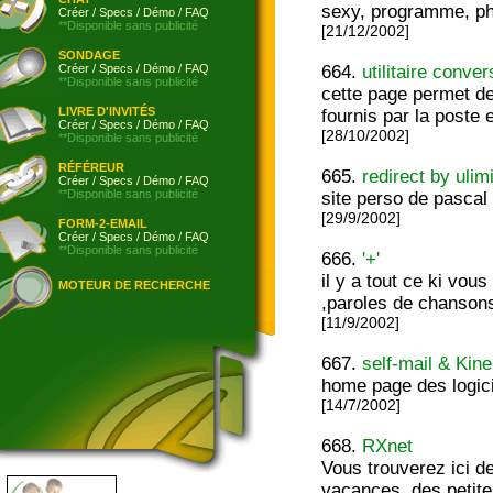
sexy, programme, pho
Créer
/
Specs
/
Démo
/
FAQ
**Disponible sans publicité
[21/12/2002]
SONDAGE
Créer
/
Specs
/
Démo
/
FAQ
664.
utilitaire conver
**Disponible sans publicité
cette page permet de 
LIVRE D'INVITÉS
fournis par la poste 
Créer
/
Specs
/
Démo
/
FAQ
[28/10/2002]
**Disponible sans publicité
RÉFÉREUR
665.
redirect by ulim
Créer
/
Specs
/
Démo
/
FAQ
**Disponible sans publicité
site perso de pascal
[29/9/2002]
FORM-2-EMAIL
Créer
/
Specs
/
Démo
/
FAQ
**Disponible sans publicité
666.
'+'
il y a tout ce ki vou
MOTEUR DE RECHERCHE
,paroles de chansons 
[11/9/2002]
667.
self-mail & Kin
home page des logici
[14/7/2002]
668.
RXnet
Vous trouverez ici de
vacances, des petit