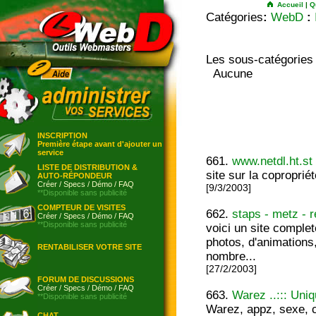
Accueil
|
Q
Catégories
:
WebD
:
Les sous-catégories
Aucune
INSCRIPTION
Première étape avant d'ajouter un
service
661.
www.netdl.ht.st
LISTE DE DISTRIBUTION &
site sur la coproprié
AUTO-RÉPONDEUR
Créer
/
Specs
/
Démo
/
FAQ
[9/3/2003]
**Disponible sans publicité
COMPTEUR DE VISITES
662.
staps - metz - r
Créer
/
Specs
/
Démo
/
FAQ
**Disponible sans publicité
voici un site comple
photos, d'animations
RENTABILISER VOTRE SITE
nombre...
[27/2/2003]
FORUM DE DISCUSSIONS
Créer
/
Specs
/
Démo
/
FAQ
663.
Warez ..::: Uniq
**Disponible sans publicité
Warez, appz, sexe, cr
CHAT