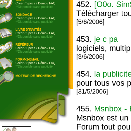
452.
[O0o. SimS
Créer
/
Specs
/
Démo
/
FAQ
**Disponible sans publicité
Télécharger to
SONDAGE
Créer
/
Specs
/
Démo
/
FAQ
[5/6/2006]
**Disponible sans publicité
LIVRE D'INVITÉS
Créer
/
Specs
/
Démo
/
FAQ
**Disponible sans publicité
453.
je c pa
RÉFÉREUR
logiciels, mult
Créer
/
Specs
/
Démo
/
FAQ
**Disponible sans publicité
[3/6/2006]
FORM-2-EMAIL
Créer
/
Specs
/
Démo
/
FAQ
**Disponible sans publicité
454.
la publicit
MOTEUR DE RECHERCHE
pour tous vos pu
[31/5/2006]
455.
Msnbox - 
Msnbox est un 
Forum tout pour