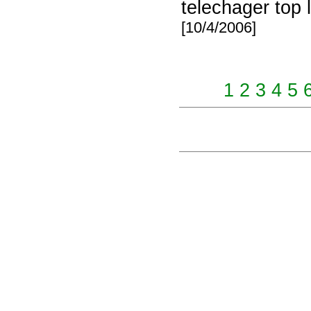
telechager top l
[10/4/2006]
1
2
3
4
5