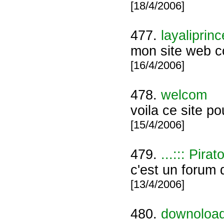
[18/4/2006]
477.
layaliprin
mon site web c
[16/4/2006]
478.
welcom
voila ce site po
[15/4/2006]
479.
...::: Pirato
c'est un forum d
[13/4/2006]
480.
downoload