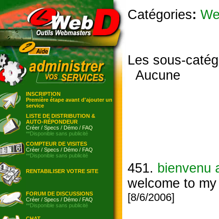
Catégories
:
We
Les sous-catég
Aucune
INSCRIPTION
Première étape avant d'ajouter un
service
LISTE DE DISTRIBUTION &
AUTO-RÉPONDEUR
Créer
/
Specs
/
Démo
/
FAQ
**Disponible sans publicité
COMPTEUR DE VISITES
Créer
/
Specs
/
Démo
/
FAQ
**Disponible sans publicité
451.
bienvenu 
RENTABILISER VOTRE SITE
welcome to my s
FORUM DE DISCUSSIONS
[8/6/2006]
Créer
/
Specs
/
Démo
/
FAQ
**Disponible sans publicité
CHAT