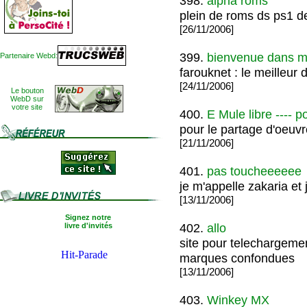
398.
alpha roms
plein de roms ds ps1 d
[26/11/2006]
399.
bienvenue dans m
Partenaire Webd:
farouknet : le meilleur 
[24/11/2006]
Le bouton
WebD sur
votre site
400.
E Mule libre ---- p
pour le partage d'oeuvr
[21/11/2006]
401.
pas toucheeeeee
je m'appelle zakaria et 
[13/11/2006]
Signez notre
402.
allo
livre d'invités
site pour telechargeme
marques confondues
[13/11/2006]
403.
Winkey MX