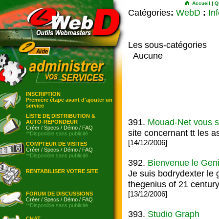
Accueil
|
Q
Catégories
:
WebD
:
In
Les sous-catégories
Aucune
INSCRIPTION
Première étape avant d'ajouter un
service
LISTE DE DISTRIBUTION &
391.
Mouad-Net vous s
AUTO-RÉPONDEUR
Créer
/
Specs
/
Démo
/
FAQ
site concernant tt les 
**Disponible sans publicité
[14/12/2006]
COMPTEUR DE VISITES
Créer
/
Specs
/
Démo
/
FAQ
**Disponible sans publicité
392.
Bienvenue le Geni
RENTABILISER VOTRE SITE
Je suis bodrydexter le
thegenius of 21 centur
[13/12/2006]
FORUM DE DISCUSSIONS
Créer
/
Specs
/
Démo
/
FAQ
**Disponible sans publicité
393.
Studio Graph
CHAT