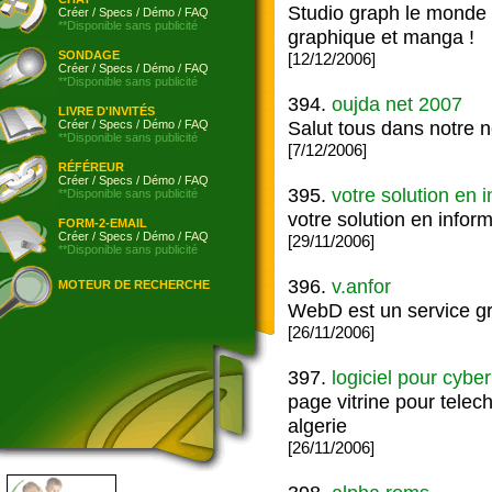
Studio graph le monde g
Créer
/
Specs
/
Démo
/
FAQ
**Disponible sans publicité
graphique et manga !
SONDAGE
[12/12/2006]
Créer
/
Specs
/
Démo
/
FAQ
**Disponible sans publicité
394.
oujda net 2007
LIVRE D'INVITÉS
Salut tous dans notre 
Créer
/
Specs
/
Démo
/
FAQ
**Disponible sans publicité
[7/12/2006]
RÉFÉREUR
Créer
/
Specs
/
Démo
/
FAQ
395.
votre solution en i
**Disponible sans publicité
votre solution en inform
FORM-2-EMAIL
Créer
/
Specs
/
Démo
/
FAQ
[29/11/2006]
**Disponible sans publicité
396.
v.anfor
MOTEUR DE RECHERCHE
WebD est un service gra
[26/11/2006]
397.
logiciel pour cyber
page vitrine pour telech
algerie
[26/11/2006]