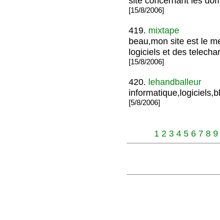
site concernant les doma
[15/8/2006]
419.
mixtape
beau,mon site est le m
logiciels et des telech
[15/8/2006]
420.
lehandballeur
informatique,logiciels
[5/8/2006]
1
2
3
4
5
6
7
8
9