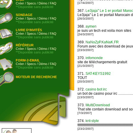
[17/4/2007]
Créer
/
Specs
/
Démo
/
FAQ
**Disponible sans publicité
367.
Le3jaja" Le 1 er portail Maro
Le3jaja" Le 1 er portail Marocain 
SONDAGE
Créer
/
Specs
/
Démo
/
FAQ
[26/3/2007]
**Disponible sans publicité
368.
aymen
LIVRE D'INVITÉS
je suis un tech est voila mon sites
Créer
/
Specs
/
Démo
/
FAQ
[24/3/2007]
**Disponible sans publicité
369.
NaNoZyP.KaNaK.FR
RÉFÉREUR
Forum avec des download de jeux, 
Créer
/
Specs
/
Démo
/
FAQ
[23/3/2007]
**Disponible sans publicité
370.
infomonde
FORM-2-EMAIL
site de téléchargements gratuit
Créer
/
Specs
/
Démo
/
FAQ
[21/3/2007]
**Disponible sans publicité
371.
SAT-KEYS1992
MOTEUR DE RECHERCHE
TOUT
[20/3/2007]
372.
casino bot irc
un bot de casino pour irc ........................
[13/3/2007]
373.
MultiDownload
That site contain download and so
[7/3/2007]
374.
knt-style
tttttttttttttttttttttttttttttttttttttttttttttttttttttttttttttt
[23/2/2007]