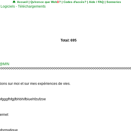
Accueil
|
Qu'est-ce que Web
D
?
|
Codes d'accès?
|
Aide / FAQ
|
Sonneries
Logiciels - Téléchargements
Total: 695
E @M!N
ooooooooooooooooooooooooooooooooooooooooooooooooooooooooooooooooo
ions sur moi et sur mes expériences de vies.
fgggfhfgjfbhbhifbiuehfzufzoe
ternet
informatique