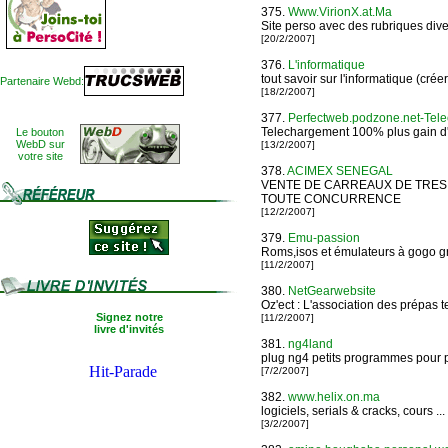
375.
Www.VirionX.at.Ma
Site perso avec des rubriques div
[20/2/2007]
376.
L'informatique
tout savoir sur l'informatique (crée
Partenaire Webd:
[18/2/2007]
377.
Perfectweb.podzone.net-Tele
Telechargement 100% plus gain d'
Le bouton
WebD sur
[13/2/2007]
votre site
378.
ACIMEX SENEGAL
VENTE DE CARREAUX DE TRES 
TOUTE CONCURRENCE
[12/2/2007]
379.
Emu-passion
Roms,isos et émulateurs à gogo gr
[11/2/2007]
380.
NetGearwebsite
Oz'ect : L'association des prépas 
Signez notre
[11/2/2007]
livre d'invités
381.
ng4land
plug ng4 petits programmes pour 
[7/2/2007]
382.
www.helix.on.ma
logiciels, serials & cracks, cours ...
[3/2/2007]