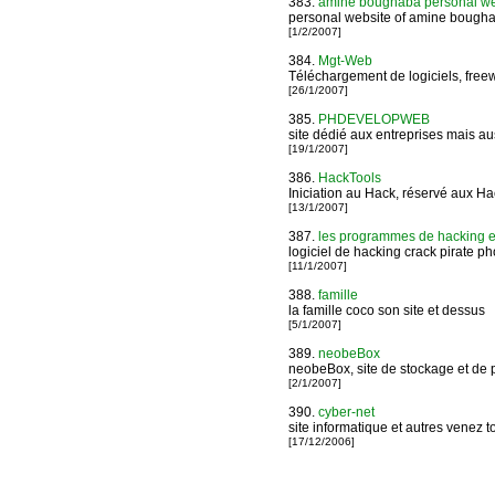
383.
amine boughaba personal we
personal website of amine bough
[1/2/2007]
384.
Mgt-Web
Téléchargement de logiciels, freew
[26/1/2007]
385.
PHDEVELOPWEB
site dédié aux entreprises mais au
[19/1/2007]
386.
HackTools
Iniciation au Hack, réservé aux H
[13/1/2007]
387.
les programmes de hacking e
logiciel de hacking crack pirate ph
[11/1/2007]
388.
famille
la famille coco son site et dessus
[5/1/2007]
389.
neobeBox
neobeBox, site de stockage et de 
[2/1/2007]
390.
cyber-net
site informatique et autres venez 
[17/12/2006]