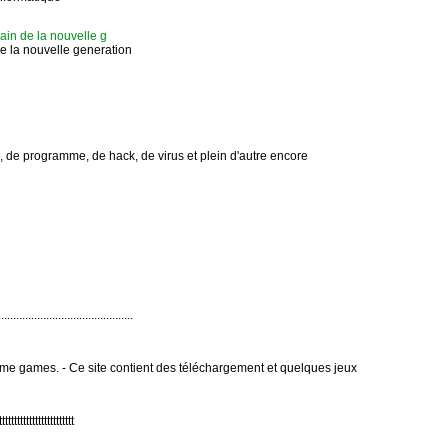
cain de la nouvelle g
de la nouvelle generation
de programme, de hack, de virus et plein d'autre encore
.....................................
me games. - Ce site contient des téléchargement et quelques jeux
ttttttttttttttttttttttttt