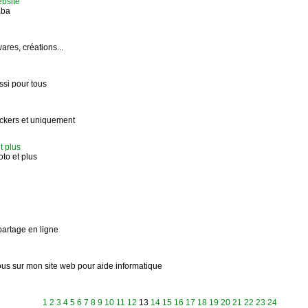
bsite
aba
ares, créations...
ssi pour tous
ackers et uniquement
t plus
oto et plus
partage en ligne
tous sur mon site web pour aide informatique
1
2
3
4
5
6
7
8
9
10
11
12
13
14
15
16
17
18
19
20
21
22
23
24