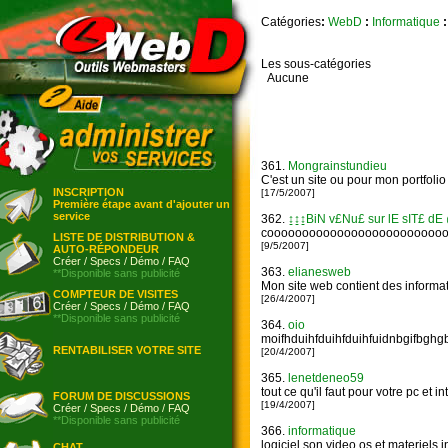
Catégories
:
WebD
:
Informatique
:
Les sous-catégories
Aucune
361.
Mongrainstundieu
C'est un site ou pour mon portfolio
INSCRIPTION
[17/5/2007]
Première étape avant d'ajouter un
service
362.
↨↨↨BiN v£Nu£ sur lE sIT£ d
cooooooooooooooooooooooooo
LISTE DE DISTRIBUTION &
[9/5/2007]
AUTO-RÉPONDEUR
Créer
/
Specs
/
Démo
/
FAQ
363.
elianesweb
**Disponible sans publicité
Mon site web contient des informat
COMPTEUR DE VISITES
[26/4/2007]
Créer
/
Specs
/
Démo
/
FAQ
**Disponible sans publicité
364.
oio
moifhduihfduihfduihfuidnbgifbghgb
RENTABILISER VOTRE SITE
[20/4/2007]
365.
lenetdeneo59
tout ce qu'il faut pour votre pc et in
FORUM DE DISCUSSIONS
[19/4/2007]
Créer
/
Specs
/
Démo
/
FAQ
**Disponible sans publicité
366.
informatique
logiciel.son.video.os et materiels 
CHAT