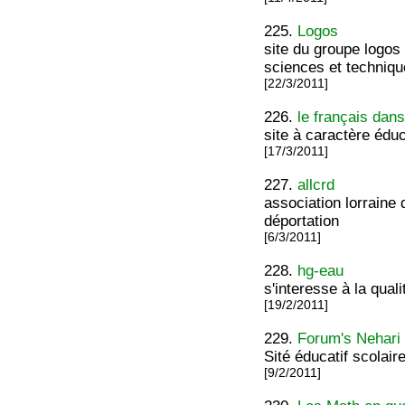
225.
Logos
site du groupe logos
sciences et techniqu
[22/3/2011]
226.
le français dan
site à caractère édu
[17/3/2011]
227.
allcrd
association lorraine 
déportation
[6/3/2011]
228.
hg-eau
s'interesse à la qual
[19/2/2011]
229.
Forum's Nehari
Sité éducatif scolai
[9/2/2011]