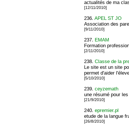
actualités de ma cla
[12/11/2010]
236.
APEL ST JO
Association des pare
[9/11/2010]
237.
EMAM
Formation profession
[2/11/2010]
238.
Classe de la pr
Le site est un site p
permet d'aider l'élev
[5/10/2010]
239.
ceyzemath
une résumé pour les
[21/9/2010]
240.
epremier.pl
etude de la langue f
[26/8/2010]