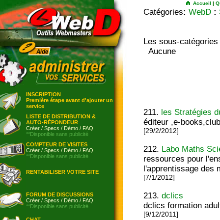
Accueil
|
Q
Catégories
:
WebD
:
Les sous-catégories
Aucune
INSCRIPTION
Première étape avant d'ajouter un
service
211.
les Stratégies 
LISTE DE DISTRIBUTION &
éditeur ,e-books,club
AUTO-RÉPONDEUR
Créer
/
Specs
/
Démo
/
FAQ
[29/2/2012]
**Disponible sans publicité
COMPTEUR DE VISITES
212.
Labo Maths Sc
Créer
/
Specs
/
Démo
/
FAQ
**Disponible sans publicité
ressources pour l'e
l'apprentissage des
RENTABILISER VOTRE SITE
[7/1/2012]
213.
dclics
FORUM DE DISCUSSIONS
Créer
/
Specs
/
Démo
/
FAQ
dclics formation adu
**Disponible sans publicité
[9/12/2011]
CHAT