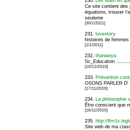
230.
Les Math en que
Ce site contient des
équations, trouver l'a
seuleme
[30/1/2011]
231.
lovestory
histoires de femmes 
[1/1/2011]
232.
thanawya
Sc_Education ...........
[10/12/2010]
233.
Prévention cont
OSONS PARLER D' 
[17/11/2010]
234.
La philosophie 
Être conscient que 
[16/11/2010]
235.
http://lfm1s.leg
Site web de ma class