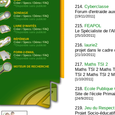
Créer
/
Specs
/
Démo
/
FAQ
214.
Cyberclasse
**Disponible sans publicité
Forum d'entraide au
SONDAGE
Créer
/
Specs
/
Démo
/
FAQ
[19/11/2011]
**Disponible sans publicité
215.
FEAPOL
LIVRE D'INVITÉS
Créer
/
Specs
/
Démo
/
FAQ
Le Spécialiste de l'A
**Disponible sans publicité
[25/10/2011]
RÉFÉREUR
Créer
/
Specs
/
Démo
/
FAQ
216.
laurie2
**Disponible sans publicité
projet dans le cadre
FORM-2-EMAIL
[21/10/2011]
Créer
/
Specs
/
Démo
/
FAQ
**Disponible sans publicité
217.
Maths TSI 2
MOTEUR DE RECHERCHE
Maths TSI 2 Maths T
TSI 2 Maths TSI 2 M
[1/10/2011]
218.
Ecole Publique
Site de l'école Prim
[24/9/2011]
219.
Jeu du Respect 
Projet Socio-éducati