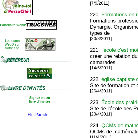
[7/9/2011]
220.
Formations en 
Formations professio
Partenaire Webd:
Dynargie. Organisme 
types de
[30/8/2011]
Le bouton
WebD sur
votre site
221.
l'école c'est mo
créer une relation du
camarades
[14/6/2011]
222.
eglise baptiste
Site de formation et 
[26/4/2011]
Signez notre
livre d'invités
223.
École des prair
Site de l'école des 
[23/4/2011]
224.
QCMs de mathé
QCMs de mathématiqu
[11/4/2011]