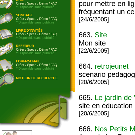
pour mettre en li
Créer
/
Specs
/
Démo
/
FAQ
**Disponible sans publicité
fréquentant un ce
SONDAGE
[24/6/2005]
Créer
/
Specs
/
Démo
/
FAQ
**Disponible sans publicité
LIVRE D'INVITÉS
663.
Site
Créer
/
Specs
/
Démo
/
FAQ
**Disponible sans publicité
Mon site
RÉFÉREUR
[22/6/2005]
Créer
/
Specs
/
Démo
/
FAQ
**Disponible sans publicité
FORM-2-EMAIL
664.
retrojeunet
Créer
/
Specs
/
Démo
/
FAQ
**Disponible sans publicité
scenario pedagogi
MOTEUR DE RECHERCHE
[20/6/2005]
665.
Le jardin de
site en éducation
[20/6/2005]
666.
Nos Petits 