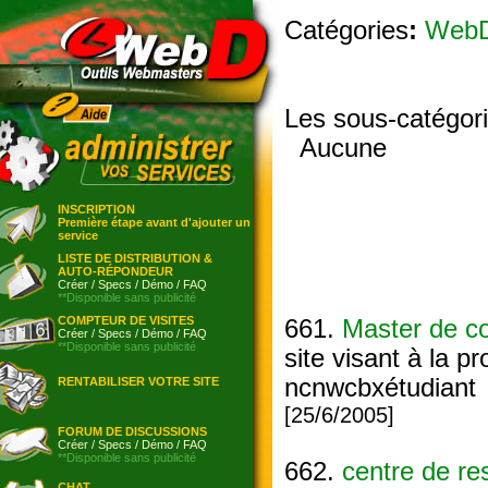
Catégories
:
Web
Les sous-catégor
Aucune
INSCRIPTION
Première étape avant d'ajouter un
service
LISTE DE DISTRIBUTION &
AUTO-RÉPONDEUR
Créer
/
Specs
/
Démo
/
FAQ
**Disponible sans publicité
COMPTEUR DE VISITES
661.
Master de c
Créer
/
Specs
/
Démo
/
FAQ
**Disponible sans publicité
site visant à la 
ncnwcbxétudiant
RENTABILISER VOTRE SITE
[25/6/2005]
FORUM DE DISCUSSIONS
Créer
/
Specs
/
Démo
/
FAQ
**Disponible sans publicité
662.
centre de re
CHAT