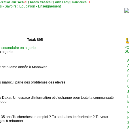
u'est-ce que Web
D
?
|
Codes d'accès?
|
Aide / FAQ
|
Sonneries
s - Savoirs
:
Education - Enseignement
Total: 895
PO
le secondaire en algerie
DU
 algerie
A
A
sse de 6 ieme année à Manawan.
C
D
É
 au maroc,il parle des problèmes des eleves
J
L
e Dakar. Un espace d'information et d'échange pour toute la communauté
oeur.
M
O
P
6-35 ans Tu cherches un emploi ? Tu souhaites te réorienter ? Tu veux
R
nges à retourner
S
S