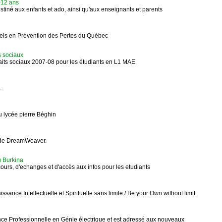
6-12 ans
estiné aux enfants et ado, ainsi qu'aux enseignants et parents
els en Prévention des Pertes du Québec
ts sociaux
 faits sociaux 2007-08 pour les étudiants en L1 MAE
.
du lycée pierre Béghin
s de DreamWeaver.
u Burkina
ours, d'echanges et d'accès aux infos pour les etudiants
ance Intellectuelle et Spirituelle sans limite / Be your Own without limit
ence Professionnelle en Génie électrique et est adressé aux nouveaux