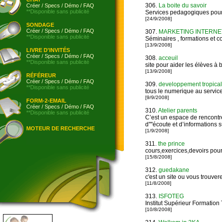
306.
La boite du savoir
Créer
/
Specs
/
Démo
/
FAQ
**Disponible sans publicité
Services pedagogiques pour 
[24/9/2008]
SONDAGE
Créer
/
Specs
/
Démo
/
FAQ
307.
MARKETING INTERNE
**Disponible sans publicité
Séminaires , formations et co
[13/9/2008]
LIVRE D'INVITÉS
Créer
/
Specs
/
Démo
/
FAQ
308.
acceuil
**Disponible sans publicité
site pour aider les élèves à 
[13/9/2008]
RÉFÉREUR
Créer
/
Specs
/
Démo
/
FAQ
309.
developpement tropical
**Disponible sans publicité
tous le numerique au servic
[9/9/2008]
FORM-2-EMAIL
Créer
/
Specs
/
Démo
/
FAQ
310.
Atelier parents
**Disponible sans publicité
C’est un espace de rencontre
d''''écoute et d’informations
MOTEUR DE RECHERCHE
[1/9/2008]
311.
the prince
cours,exercices,devoirs pour
[15/8/2008]
312.
guedakane
c'est un site ou vous trouver
[11/8/2008]
313.
ISFOTEG
Institut Supérieur Formati
[10/8/2008]