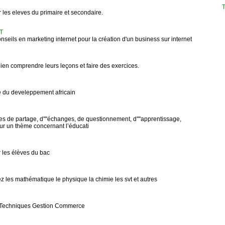
T
les eleves du primaire et secondaire.
T
nseils en marketing internet pour la création d'un business sur internet
bien comprendre leurs leçons et faire des exercices.
e du develeppement africain
s de partage, d''''échanges, de questionnement, d''''apprentissage,
 sur un thème concernant l’éducati
 les élèves du bac
ez les mathématique le physique la chimie les svt et autres
on Techniques Gestion Commerce