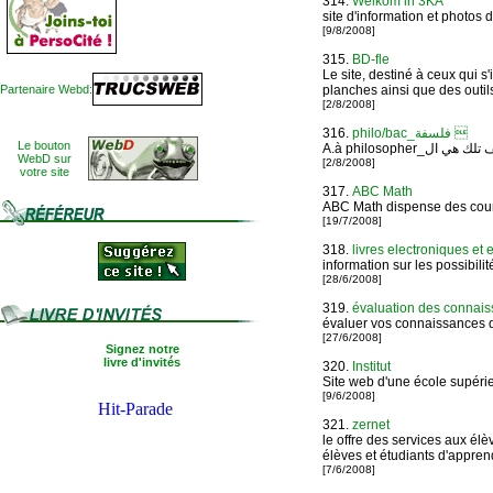
314.
Welkom in 3KA
site d'information et photos
[9/8/2008]
315.
BD-fle
Le site, destiné à ceux qui 
Partenaire Webd:
planches ainsi que des outil
[2/8/2008]
316.
philo/bac_فلسفة 
Le bouton
WebD sur
[2/8/2008]
votre site
317.
ABC Math
ABC Math dispense des cours
[19/7/2008]
318.
livres electroniques et
information sur les possibilit
[28/6/2008]
319.
évaluation des connai
évaluer vos connaissances 
[27/6/2008]
Signez notre
livre d'invités
320.
Institut
Site web d'une école supéri
[9/6/2008]
321.
zernet
le offre des services aux élè
élèves et étudiants d'apprend
[7/6/2008]