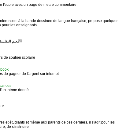
 de l'ecole avec un page de mettre commentaire.
s'intéressent à la bande dessinée de langue française, propose quelques
s pour les enseignants
A.à philosopher_تعلم التفلسف تلك هي ال
 de soutien scolaire
 ebook
és de gagner de l'argent sur internet
ssances
d'un thème donné.
eur
ves et étudiants et même aux parents de ces derniers. il s'agit pour les
re, de s'instrtuire