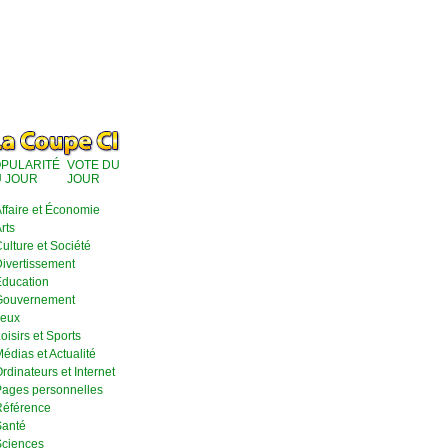
PULARITÉ
VOTE DU
 JOUR
JOUR
ffaire et Économie
rts
ulture et Société
ivertissement
ducation
Gouvernement
eux
oisirs et Sports
édias et Actualité
rdinateurs et Internet
ages personnelles
éférence
anté
ciences