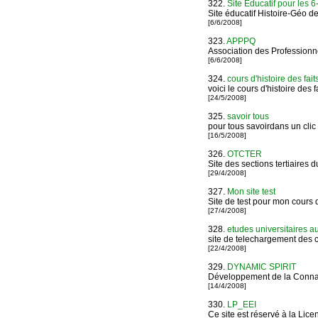
322.
Site Educatif pour les 
Site éducatif Histoire-Géo d
[6/6/2008]
323.
APPPQ
Association des Professionn
[6/6/2008]
324.
cours d'histoire des fai
voici le cours d'histoire des
[24/5/2008]
325.
savoir tous
pour tous savoirdans un clic 
[16/5/2008]
326.
OTCTER
Site des sections tertiaires 
[29/4/2008]
327.
Mon site test
Site de test pour mon cour
[27/4/2008]
328.
etudes universitaires a
site de telechargement des c
[22/4/2008]
329.
DYNAMIC SPIRIT
Développement de la Connaiss
[14/4/2008]
330.
LP_EEI
Ce site est réservé à la Lic