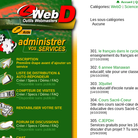
Accueil
|
Q
Catégories
:
WebD
:
Science
Les sous-catégories
Aucune
301.
le français dans le cyc
enseignement du français en
INSCRIPTION
[27/10/2008]
Première étape avant d'ajouter un
service
302.
6 annee Manawan
educatif, site pour une cla
LISTE DE DISTRIBUTION &
[26/10/2008]
AUTO-RÉPONDEUR
Créer
/
Specs
/
Démo
/
FAQ
303.
30juillet
**Disponible sans publicité
site educatif d'ecole rurale
COMPTEUR DE VISITES
[14/10/2008]
Créer
/
Specs
/
Démo
/
FAQ
**Disponible sans publicité
304.
Cours Sacré-Coeur
Site des cours sacré-cœur d
RENTABILISER VOTRE SITE
éducative des cours Sacré-C
[4/10/2008]
305.
CJEPDH
FORUM DE DISCUSSIONS
Services gratuits pour les 1
Créer
/
Specs
/
Démo
/
FAQ
discuter d'un projet ? Tu so
**Disponible sans publicité
[25/9/2008]
CHAT