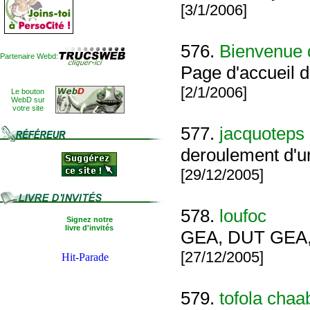
[3/1/2006]
576.
Bienvenue d
Partenaire Webd:
Page d'accueil de
[2/1/2006]
Le bouton
WebD sur
votre site
577.
jacquoteps
deroulement d'u
[29/12/2005]
578.
loufoc
Signez notre
livre d'invités
GEA, DUT GEA, co
[27/12/2005]
579.
tofola chaa