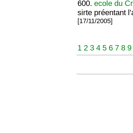
600.
ecole du C
sirte préentant l
[17/11/2005]
1
2
3
4
5
6
7
8
9