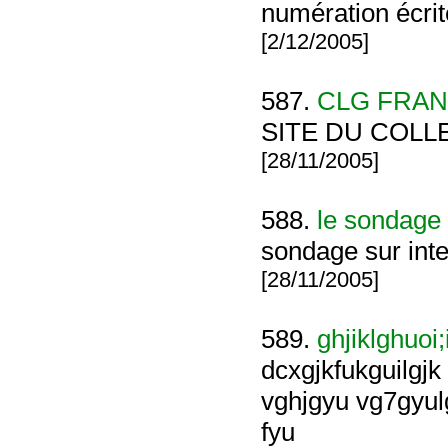
numération écri
[2/12/2005]
587.
CLG FRAN
SITE DU COL
[28/11/2005]
588.
le sondage
sondage sur inte
[28/11/2005]
589.
ghjiklghuoi;i
dcxgjkfukguilgjk 
vghjgyu vg7gyul
fyu