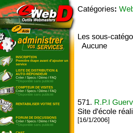
Catégories
:
We
Les sous-catégo
Aucune
INSCRIPTION
Première étape avant d'ajouter un
service
LISTE DE DISTRIBUTION &
AUTO-RÉPONDEUR
Créer
/
Specs
/
Démo
/
FAQ
**Disponible sans publicité
COMPTEUR DE VISITES
Créer
/
Specs
/
Démo
/
FAQ
**Disponible sans publicité
571.
R.P.I Guervi
RENTABILISER VOTRE SITE
Site d'école réal
FORUM DE DISCUSSIONS
[16/1/2006]
Créer
/
Specs
/
Démo
/
FAQ
**Disponible sans publicité
CHAT