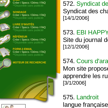
572.
Syndicat d
Créer
/
Specs
/
Démo
/
FAQ
**Disponible sans publicité
Syndicat des ch
SONDAGE
Créer
/
Specs
/
Démo
/
FAQ
[14/1/2006]
**Disponible sans publicité
LIVRE D'INVITÉS
Créer
/
Specs
/
Démo
/
FAQ
**Disponible sans publicité
573.
EBI HAPP
RÉFÉREUR
Site du journal d
Créer
/
Specs
/
Démo
/
FAQ
**Disponible sans publicité
[12/1/2006]
FORM-2-EMAIL
Créer
/
Specs
/
Démo
/
FAQ
**Disponible sans publicité
574.
Cours d'ar
MOTEUR DE RECHERCHE
Mon site propose
apprendre les ru
[3/1/2006]
575.
Landroit
langue française