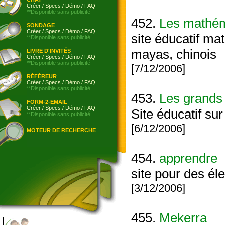
Créer
/
Specs
/
Démo
/
FAQ
**Disponible sans publicité
452.
Les mathéma
SONDAGE
Créer
/
Specs
/
Démo
/
FAQ
site éducatif ma
**Disponible sans publicité
mayas, chinois
LIVRE D'INVITÉS
Créer
/
Specs
/
Démo
/
FAQ
**Disponible sans publicité
[7/12/2006]
RÉFÉREUR
Créer
/
Specs
/
Démo
/
FAQ
**Disponible sans publicité
453.
Les grands
FORM-2-EMAIL
Créer
/
Specs
/
Démo
/
FAQ
Site éducatif su
**Disponible sans publicité
[6/12/2006]
MOTEUR DE RECHERCHE
454.
apprendre
site pour des él
[3/12/2006]
455.
Mekerra