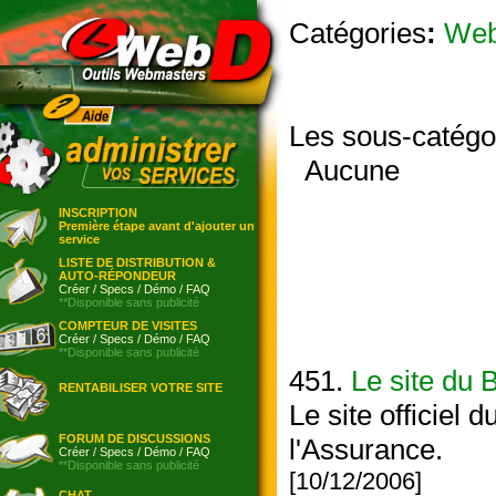
Catégories
:
We
Les sous-catégo
Aucune
INSCRIPTION
Première étape avant d'ajouter un
service
LISTE DE DISTRIBUTION &
AUTO-RÉPONDEUR
Créer
/
Specs
/
Démo
/
FAQ
**Disponible sans publicité
COMPTEUR DE VISITES
Créer
/
Specs
/
Démo
/
FAQ
**Disponible sans publicité
451.
Le site du
RENTABILISER VOTRE SITE
Le site officiel
FORUM DE DISCUSSIONS
l'Assurance.
Créer
/
Specs
/
Démo
/
FAQ
**Disponible sans publicité
[10/12/2006]
CHAT