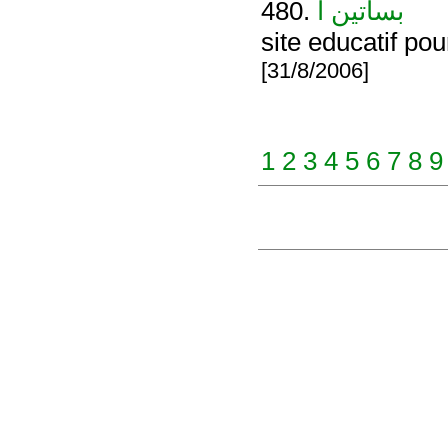
480.
بساتين ا
site educatif pou
[31/8/2006]
1
2
3
4
5
6
7
8
9