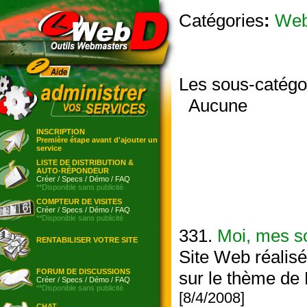
Catégories
:
We
Les sous-catégo
Aucune
INSCRIPTION
Première étape avant d'ajouter un
service
LISTE DE DISTRIBUTION &
AUTO-RÉPONDEUR
Créer
/
Specs
/
Démo
/
FAQ
**Disponible sans publicité
COMPTEUR DE VISITES
Créer
/
Specs
/
Démo
/
FAQ
**Disponible sans publicité
331.
Moi, mes so
RENTABILISER VOTRE SITE
Site Web réalisé
FORUM DE DISCUSSIONS
sur le thème de 
Créer
/
Specs
/
Démo
/
FAQ
**Disponible sans publicité
[8/4/2008]
CHAT