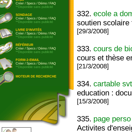
Créer
/
Specs
/
Démo
/
FAQ
**Disponible sans publicité
332.
ecole a dom
SONDAGE
Créer
/
Specs
/
Démo
/
FAQ
soutien scolaire
**Disponible sans publicité
[29/3/2008]
LIVRE D'INVITÉS
Créer
/
Specs
/
Démo
/
FAQ
**Disponible sans publicité
RÉFÉREUR
333.
cours de bi
Créer
/
Specs
/
Démo
/
FAQ
**Disponible sans publicité
cours et thèse e
FORM-2-EMAIL
Créer
/
Specs
/
Démo
/
FAQ
[21/3/2008]
**Disponible sans publicité
MOTEUR DE RECHERCHE
334.
cartable svt
education : doc
[15/3/2008]
335.
page perso
Activites d'ense