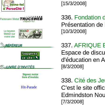
[15/3/2008]
336.
Fondation 
Partenaire Webd:
Présentation de 
[10/3/2008]
Le bouton
WebD sur
votre site
337.
AFRIQUE 
Espace de discu
d'éducation en A
[8/3/2008]
Signez notre
livre d'invités
338.
Cité des J
C'est le site off
Edmindston Nou
[7/3/2008]