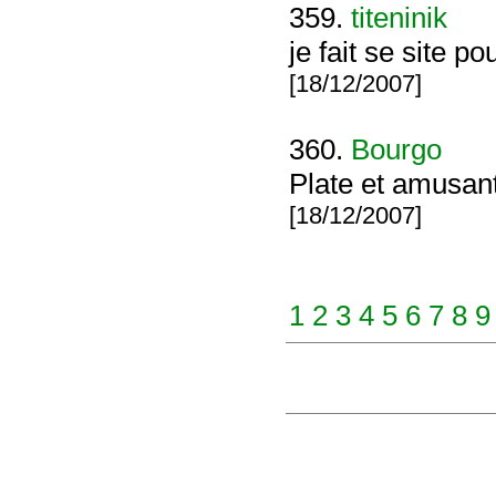
359.
titeninik
je fait se site p
[18/12/2007]
360.
Bourgo
Plate et amusant
[18/12/2007]
1
2
3
4
5
6
7
8
9