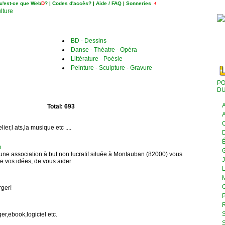
u'est-ce que Web
D
?
|
Codes d'accès?
|
Aide / FAQ
|
Sonneries
ulture
BD - Dessins
Danse - Théatre - Opéra
Littérature - Poésie
Peinture - Sculpture - Gravure
PO
DU
A
Total: 693
A
C
ier,l ats,la musique etc ....
D
É
n
une association à but non lucratif située à Montauban (82000) vous
J
e vos idées, de vous aider
L
M
O
rger!
P
R
S
er,ebook,logiciel etc.
S