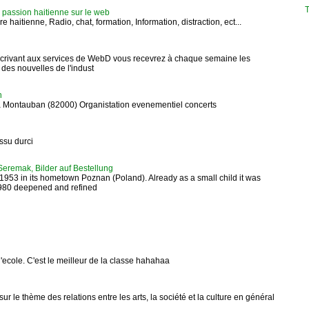
T
ssion haitienne sur le web
e haitienne, Radio, chat, formation, Information, distraction, ect...
nscrivant aux services de WebD vous recevrez à chaque semaine les
 des nouvelles de l'indust
n
 a Montauban (82000) Organistation evenementiel concerts
issu durci
remak, Bilder auf Bestellung
53 in its hometown Poznan (Poland). Already as a small child it was
 1980 deepened and refined
 l'ecole. C'est le meilleur de la classe hahahaa
ur le thème des relations entre les arts, la société et la culture en général