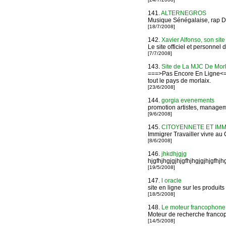
141.
ALTERNEGROS
Musique Sénégalaise, rap D
[18/7/2008]
142.
Xavier Alfonso, son sit
Le site officiel et personne
[7/7/2008]
143.
Site de La MJC De Morl
===>Pas Encore En Ligne<==
tout le pays de morlaix.
[23/6/2008]
144.
gorgia evenements
promotion artistes, manageme
[9/6/2008]
145.
CITOYENNETE ET IM
Immigrer Travailler vivre a
[8/6/2008]
146.
jhkdhjgjg
hjgfhjhgjgjhjgfhjhgjgjhjgfhjhg
[19/5/2008]
147.
l oracle
site en ligne sur les produit
[18/5/2008]
148.
Le moteur francophone
Moteur de recherche francop
[14/5/2008]