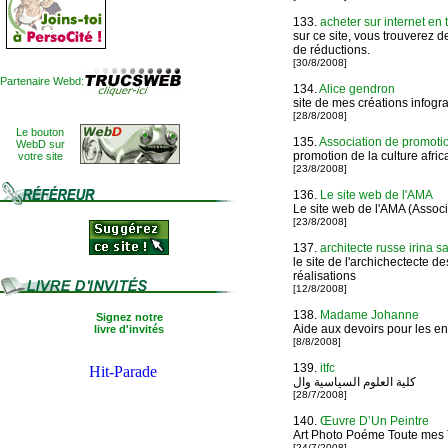
133.
acheter sur internet en 
sur ce site, vous trouverez d
de réductions.
[30/8/2008]
Partenaire Webd:
134.
Alice gendron
site de mes créations infogra
[28/8/2008]
Le bouton
135.
Association de promotio
WebD sur
promotion de la culture afric
votre site
[23/8/2008]
136.
Le site web de l'AMA
Le site web de l'AMA (Assoc
[23/8/2008]
137.
architecte russe irina s
le site de l'archichectecte d
réalisations
[12/8/2008]
138.
Madame Johanne
Signez notre
Aide aux devoirs pour les en
livre d'invités
[8/8/2008]
139.
itfc
كلية العلوم السياسية وال
[28/7/2008]
140.
Œuvre D’Un Peintre
Art Photo Poéme Toute mes T
[24/7/2008]