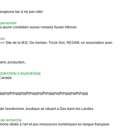
eugeune tan à ne pas rater
e personnel
l du jeune comédien suisse romand Xavier Alfonso
aix
= Site de la MJC De morlaix. Trock-Son, RESAM, en association avec
nt, production...
MIGRATION CANADIENNE
u Canada
jgjhjgfhjhgjgjhjgfhjhgjgjhjgfhjhgjgjhjgfhjhgjgjhjgfhjhgjgj
s de l'esoterisme, boutique se situant a Dax dans les Landes
 de recherche
hone dédié à l'art et aux ressources numériques en langue française