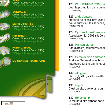
Créer
/
Specs
/
Démo
/
FAQ
125.
PASSIONPAM.COM, La pa
**Disponible sans publicité
pour la promotion de la cultur
[7/11/2008]
SONDAGE
Créer
/
Specs
/
Démo
/
FAQ
126.
artdesignweb
**Disponible sans publicité
creation de sites En vous i
nouveautés sur les services,
LIVRE D'INVITÉS
[29/10/2008]
Créer
/
Specs
/
Démo
/
FAQ
**Disponible sans publicité
127.
Cyclone LibreXpressio
Association loi 1901 située
RÉFÉREUR
Créer
/
Specs
/
Démo
/
FAQ
[24/10/2008]
**Disponible sans publicité
128.
Mic-sculptures
FORM-2-EMAIL
Site d'artiste, sculptures en t
Créer
/
Specs
/
Démo
/
FAQ
[19/10/2008]
**Disponible sans publicité
129.
Gemälde von Andreas Se
Andreas Seremak was born 19
MOTEUR DE RECHERCHE
interested fur the painting.
[4/10/2008]
130.
موقع زاي
القصة - الشعر - الجزل - المقا&
[4/10/2008]
131.
blights
C'est un site que je fait pour
[3/10/2008]
132.
Horschamp
le meilleur site francophone s
[1/10/2008]