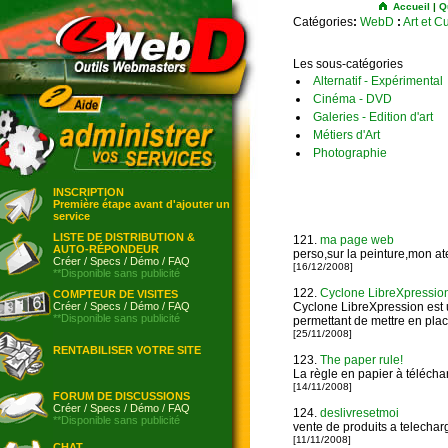
Accueil
|
Q
Catégories
:
WebD
:
Art et C
Les sous-catégories
Alternatif - Expérimental
Cinéma - DVD
Galeries - Edition d'art
Métiers d'Art
Photographie
INSCRIPTION
Première étape avant d'ajouter un
service
LISTE DE DISTRIBUTION &
121.
ma page web
AUTO-RÉPONDEUR
perso,sur la peinture,mon atel
Créer
/
Specs
/
Démo
/
FAQ
[16/12/2008]
**Disponible sans publicité
122.
Cyclone LibreXpressio
COMPTEUR DE VISITES
Créer
/
Specs
/
Démo
/
FAQ
Cyclone LibreXpression est 
**Disponible sans publicité
permettant de mettre en plac
[25/11/2008]
RENTABILISER VOTRE SITE
123.
The paper rule!
La règle en papier à télécha
[14/11/2008]
FORUM DE DISCUSSIONS
Créer
/
Specs
/
Démo
/
FAQ
124.
deslivresetmoi
**Disponible sans publicité
vente de produits a telecharg
[11/11/2008]
CHAT