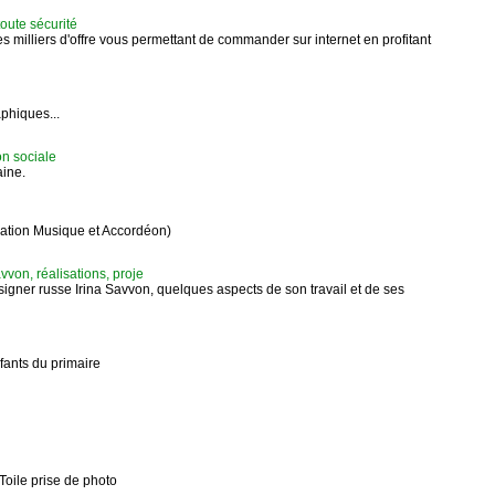
toute sécurité
es milliers d'offre vous permettant de commander sur internet en profitant
phiques...
n sociale
aine.
iation Musique et Accordéon)
avvon, réalisations, proje
esigner russe Irina Savvon, quelques aspects de son travail et de ses
fants du primaire
oile prise de photo