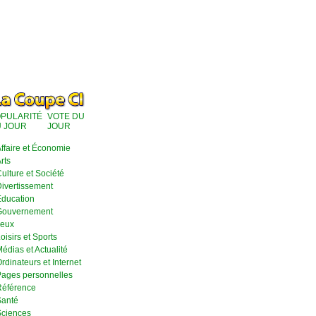
PULARITÉ
VOTE DU
 JOUR
JOUR
ffaire et Économie
rts
ulture et Société
ivertissement
ducation
Gouvernement
eux
oisirs et Sports
édias et Actualité
rdinateurs et Internet
ages personnelles
éférence
anté
ciences