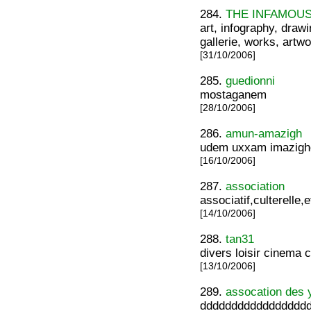
284.
THE INFAMOU
art, infography, drawi
gallerie, works, artw
[31/10/2006]
285.
guedionni
mostaganem
[28/10/2006]
286.
amun-amazigh
udem uxxam imazighe
[16/10/2006]
287.
association
associatif,culterelle,e
[14/10/2006]
288.
tan31
divers loisir cinema c
[13/10/2006]
289.
assocation des 
ddddddddddddddddd