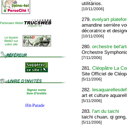
utilitários.
[10/11/2006]
279.
evelyart platefo
Partenaire Webd:
amandine serrière vou
décoratrice et design
[10/11/2006]
Le bouton
WebD sur
votre site
280.
orchestre bel'ar
Orchestre Symphoniq
[7/11/2006]
281.
Cléopâtre La C
Site Officiel de Clé
[5/11/2006]
282.
lesaquarellesde
Signez notre
livre d'invités
art et culture aquare
[5/11/2006]
283.
l'art du taichi
taichi chuan, qi gong
[5/11/2006]