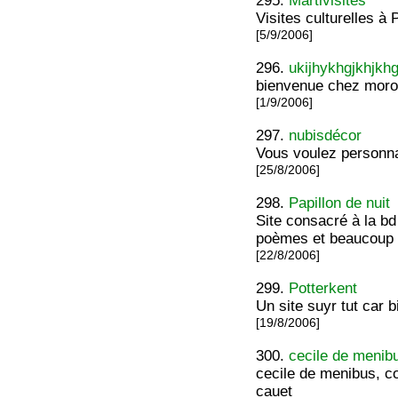
295.
Martivisites
Visites culturelles à
[5/9/2006]
296.
ukijhykhgjkhjkhg
bienvenue chez moro
[1/9/2006]
297.
nubisdécor
Vous voulez personnal
[25/8/2006]
298.
Papillon de nuit
Site consacré à la bd
poèmes et beaucoup d
[22/8/2006]
299.
Potterkent
Un site suyr tut car b
[19/8/2006]
300.
cecile de menib
cecile de menibus, c
cauet