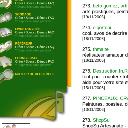
Créer
/
Specs
/
Démo
/
FAQ
273.
beto gomez, arti
**Disponible sans publicité
arts plastiques, pein
SONDAGE
[19/11/2006]
Créer
/
Specs
/
Démo
/
FAQ
**Disponible sans publicité
274.
elqortobi
LIVRE D'INVITÉS
Créer
/
Specs
/
Démo
/
FAQ
cool. avos de decrir
**Disponible sans publicité
[18/11/2006]
RÉFÉREUR
Créer
/
Specs
/
Démo
/
FAQ
275.
thmsite
**Disponible sans publicité
réalisateur amateur 
FORM-2-EMAIL
[18/11/2006]
Créer
/
Specs
/
Démo
/
FAQ
**Disponible sans publicité
276.
Destruction.In.
MOTEUR DE RECHERCHE
tout pour counter st
aide pour votre site e
[15/11/2006]
277.
PINCEAUX, C
Peintures, poesies, d
[13/11/2006]
278.
ShopSu
ShopSu Artesanato - 