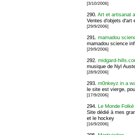
[3/10/2006]
290.
Art et artisanat 
Ventes d'objets d'art e
[29/9/2006]
291.
mamadou scienc
mamadou science inf
[29/9/2006]
292.
midgard-hills.c
musique de Nyl Auste
[28/9/2006]
293.
m0nkeyz in a wa
le site est vierge, p
[17/9/2006]
294.
Le Monde Folké 
Site dédié à mes gra
et le hockey
[16/9/2006]