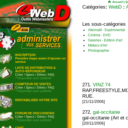
Accueil
|
Q
Catégories
:
WebD
:
Les sous-catégories
Alternatif - Expérimental
Cinéma - DVD
Galeries - Edition d'art
Métiers d'Art
Photographie
INSCRIPTION
Première étape avant d'ajouter un
service
LISTE DE DISTRIBUTION &
AUTO-RÉPONDEUR
Créer
/
Specs
/
Démo
/
FAQ
**Disponible sans publicité
271.
VINZ 74
COMPTEUR DE VISITES
Créer
/
Specs
/
Démo
/
FAQ
RAP,FREESTYLE,MI
**Disponible sans publicité
RUE.
RENTABILISER VOTRE SITE
[21/11/2006]
272.
gal-occitanie
FORUM DE DISCUSSIONS
Créer
/
Specs
/
Démo
/
FAQ
gal-occitanie (Art et c
**Disponible sans publicité
[20/11/2006]
CHAT