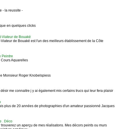
 - la reussite -
tique en quelques clicks
t-Viateur de Bouaké
Viateur de Bouaké est l'un des meilleurs établissement de la Côte
 Peintre
s Cours Aquarelles
e de Monsieur Roger Knobelspiess
désir me connaitre j y ai également mis certains trucs qui leur fera plaisir
o
uis plus de 20 années de photographies d'un amateur passionné Jacques
re . Déco
 y trouverez un aperçu de mes réalisatons. Mes décors peints ou murs