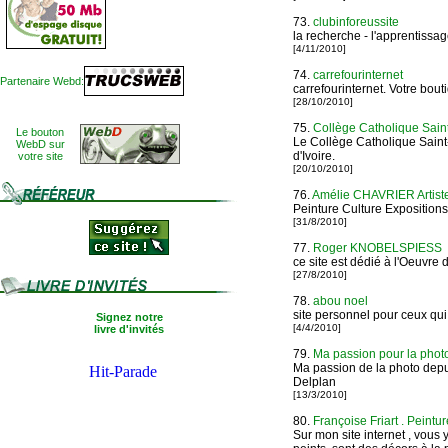
73.
clubinforeussite
la recherche - l'apprentissage
[4/11/2010]
74.
carrefourinternet
Partenaire Webd:
carrefourinternet. Votre bou
[28/10/2010]
75.
Collège Catholique Sain
Le bouton
Le Collège Catholique Saint-
WebD sur
d'Ivoire.
votre site
[20/10/2010]
76.
Amélie CHAVRIER Artiste
Peinture Culture Exposition
[31/8/2010]
77.
Roger KNOBELSPIESS
ce site est dédié à l'Oeuvr
[27/8/2010]
78.
abou noel
site personnel pour ceux qui 
Signez notre
[4/4/2010]
livre d'invités
79.
Ma passion pour la phot
Ma passion de la photo dep
Delplan
[13/3/2010]
80.
Françoise Friart . Peintu
Sur mon site internet , vous