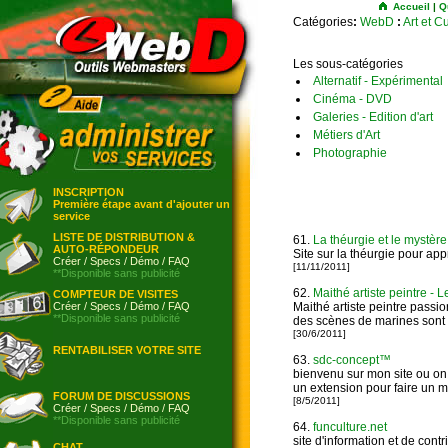
Accueil
|
Q
Catégories
:
WebD
:
Art et C
Les sous-catégories
Alternatif - Expérimental
Cinéma - DVD
Galeries - Edition d'art
Métiers d'Art
Photographie
INSCRIPTION
Première étape avant d'ajouter un
service
LISTE DE DISTRIBUTION &
61.
La théurgie et le mystèr
AUTO-RÉPONDEUR
Site sur la théurgie pour ap
Créer
/
Specs
/
Démo
/
FAQ
[11/11/2011]
**Disponible sans publicité
62.
Maithé artiste peintre - 
COMPTEUR DE VISITES
Créer
/
Specs
/
Démo
/
FAQ
Maithé artiste peintre passio
**Disponible sans publicité
des scènes de marines sont 
[30/6/2011]
RENTABILISER VOTRE SITE
63.
sdc-concept™
bienvenu sur mon site ou on 
un extension pour faire un 
FORUM DE DISCUSSIONS
[8/5/2011]
Créer
/
Specs
/
Démo
/
FAQ
**Disponible sans publicité
64.
funculture.net
site d'information et de contr
CHAT