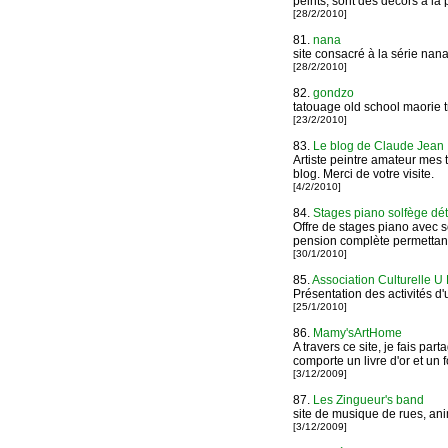
peints, sont des décors à la 
[28/2/2010]
81.
nana
site consacré à la série nana
[28/2/2010]
82.
gondzo
tatouage old school maorie t
[23/2/2010]
83.
Le blog de Claude Jean
Artiste peintre amateur mes t
blog. Merci de votre visite.
[4/2/2010]
84.
Stages piano solfège dé
Offre de stages piano avec s
pension complète permettant 
[30/1/2010]
85.
Association Culturelle 
Présentation des activités d'u
[25/1/2010]
86.
Mamy'sArtHome
A travers ce site, je fais pa
comporte un livre d'or et un
[3/12/2009]
87.
Les Zingueur's band
site de musique de rues, ani
[3/12/2009]