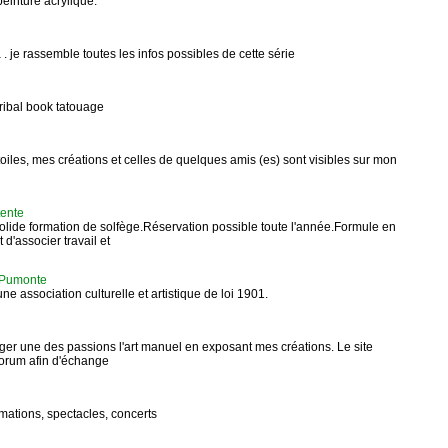
peinture acrylique:
 . je rassemble toutes les infos possibles de cette série
ribal book tatouage
oiles, mes créations et celles de quelques amis (es) sont visibles sur mon
tente
olide formation de solfège.Réservation possible toute l'année.Formule en
d'associer travail et
U Pumonte
ne association culturelle et artistique de loi 1901.
rtager une des passions l'art manuel en exposant mes créations. Le site
 forum afin d'échange
mations, spectacles, concerts