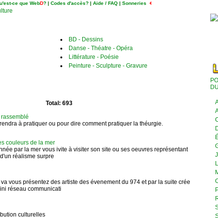
u'est-ce que Web
D
?
|
Codes d'accès?
|
Aide / FAQ
|
Sonneries
ulture
BD - Dessins
Danse - Théatre - Opéra
Littérature - Poésie
Peinture - Sculpture - Gravure
PO
DU
A
Total: 693
A
e rassemblé
C
prendra à pratiquer ou pour dire comment pratiquer la théurgie.
D
É
Les couleurs de la mer
nnée par la mer vous ivite à visiter son site ou ses oeuvres représentant
J
d'un réalisme surpre
L
M
O
va vous présentez des artiste des évenement du 974 et par la suite crée
mini réseau communicati
P
R
S
ibution culturelles
S