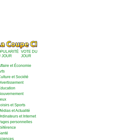
PULARITÉ
VOTE DU
 JOUR
JOUR
ffaire et Économie
rts
ulture et Société
ivertissement
ducation
Gouvernement
eux
oisirs et Sports
édias et Actualité
rdinateurs et Internet
ages personnelles
éférence
anté
ciences