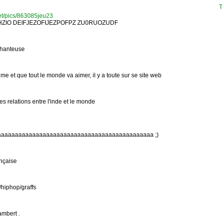
T
net/pics/863085jeu23
ZIO DEIFJEZOFIJEZPOFPZ ZU0RUOZUDF
chanteuse
ime et que tout le monde va aimer, il y a toute sur se site web
s relations entre l'inde et le monde
aaaaaaaaaaaaaaaaaaaaaaaaaaaaaaaaaaaaaaaaaaaaa ;)
ançaise
/hiphop/graffs
ambert .