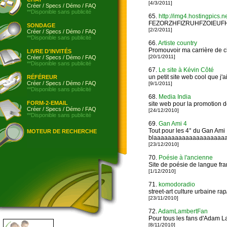
[4/3/2011]
Créer
/
Specs
/
Démo
/
FAQ
**Disponible sans publicité
65.
http://img4.hostingpics.
FEZORZHFIZRUHFZOIEUFH
SONDAGE
[2/2/2011]
Créer
/
Specs
/
Démo
/
FAQ
**Disponible sans publicité
66.
Artiste country
Promouvoir ma carrière de 
LIVRE D'INVITÉS
[20/1/2011]
Créer
/
Specs
/
Démo
/
FAQ
**Disponible sans publicité
67.
Le site à Kévin Côté
un petit site web cool que j'a
RÉFÉREUR
Créer
/
Specs
/
Démo
/
FAQ
[9/1/2011]
**Disponible sans publicité
68.
Media India
FORM-2-EMAIL
site web pour la promotion de
Créer
/
Specs
/
Démo
/
FAQ
[24/12/2010]
**Disponible sans publicité
69.
Gan Ami 4
Tout pour les 4° du Gan Ami
MOTEUR DE RECHERCHE
blaaaaaaaaaaaaaaaaaaaa
[23/12/2010]
70.
Poésie à l'ancienne
Site de poésie de langue fr
[1/12/2010]
71.
komodoradio
street-art culture urbaine rap
[23/11/2010]
72.
AdamLambertFan
Pour tous les fans d'Adam L
[8/11/2010]