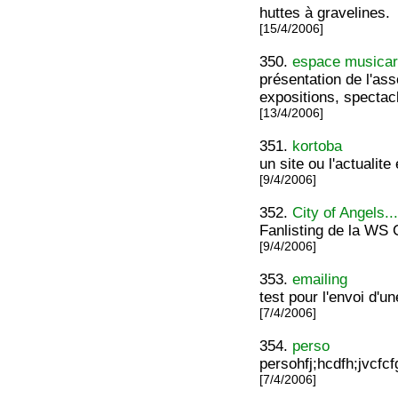
huttes à gravelines.
[15/4/2006]
350.
espace musicar
présentation de l'ass
expositions, spectacl
[13/4/2006]
351.
kortoba
un site ou l'actualit
[9/4/2006]
352.
City of Angels..
Fanlisting de la WS 
[9/4/2006]
353.
emailing
test pour l'envoi d'un
[7/4/2006]
354.
perso
persohfj;hcdfh;jvcfc
[7/4/2006]