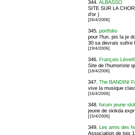
344.
ALBASSO
SITE SUR LA CHO
d'or )
[26/4/2006]
345.
portfolio
pour l'fun. pis la je
30 sa devrais sufire l
[19/4/2006]
346.
François Léveil
Site de l'humoriste 
[18/4/2006]
347.
The BANDINI F
vive la musique clas
[16/4/2006]
348.
forum jeune ski
jeune de skikda exp
[15/4/2006]
349.
Les amis des h
Association de lois 