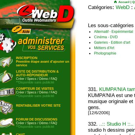
Accueil
|
Q
Catégories
:
WebD
:
Les sous-catégories
Alternatif - Expérimental
Cinéma - DVD
Galeries - Edition d'art
Métiers d'Art
Photographie
INSCRIPTION
Première étape avant d'ajouter un
service
LISTE DE DISTRIBUTION &
AUTO-RÉPONDEUR
Créer
/
Specs
/
Démo
/
FAQ
**Disponible sans publicité
331.
KUMPA'NIA tam
COMPTEUR DE VISITES
Créer
/
Specs
/
Démo
/
FAQ
KUMPA'NIA est une t
**Disponible sans publicité
musique originale et
RENTABILISER VOTRE SITE
gens.
[12/6/2006]
FORUM DE DISCUSSIONS
Créer
/
Specs
/
Démo
/
FAQ
332.
..:: Studio H ::..
**Disponible sans publicité
studio h dessins pei
CHAT