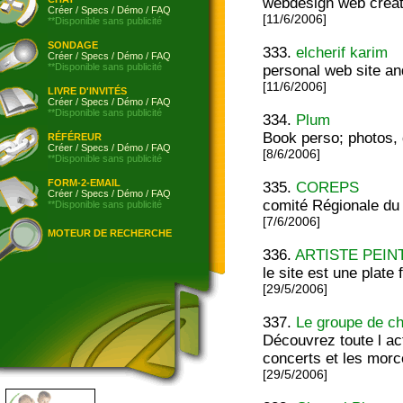
webdesign web créat
Créer
/
Specs
/
Démo
/
FAQ
[11/6/2006]
**Disponible sans publicité
SONDAGE
333.
elcherif karim
Créer
/
Specs
/
Démo
/
FAQ
**Disponible sans publicité
personal web site an
[11/6/2006]
LIVRE D'INVITÉS
Créer
/
Specs
/
Démo
/
FAQ
**Disponible sans publicité
334.
Plum
Book perso; photos, de
RÉFÉREUR
Créer
/
Specs
/
Démo
/
FAQ
[8/6/2006]
**Disponible sans publicité
FORM-2-EMAIL
335.
COREPS
Créer
/
Specs
/
Démo
/
FAQ
comité Régionale du
**Disponible sans publicité
[7/6/2006]
MOTEUR DE RECHERCHE
336.
ARTISTE PEIN
le site est une plate
[29/5/2006]
337.
Le groupe de cha
Découvrez toute l ac
concerts et les morc
[29/5/2006]