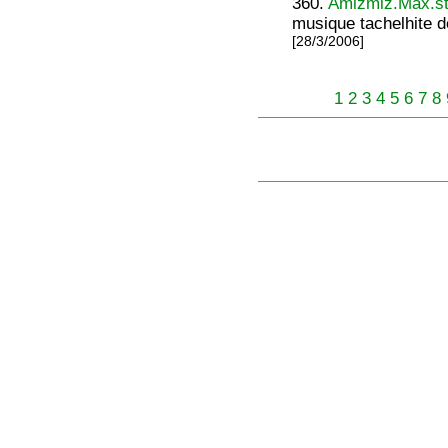
360.
Amizmiz.Max.s
musique tachelhite d
[28/3/2006]
1
2
3
4
5
6
7
8