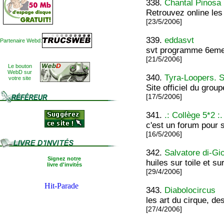
338.
Chantal Pinosa
Retrouvez online les
[23/5/2006]
339.
eddasvt
Partenaire Webd:
svt programme 6eme 
[21/5/2006]
Le bouton
WebD sur
340.
Tyra-Loopers. Si
votre site
Site officiel du grou
[17/5/2006]
341.
.: Collège 5*2 :.
c'est un forum pour 
[16/5/2006]
342.
Salvatore di-Gio
Signez notre
huiles sur toile et su
livre d'invités
[29/4/2006]
343.
Diabolocircus
les art du cirque, de
[27/4/2006]