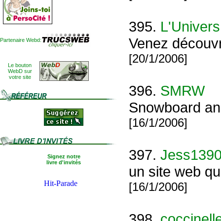
395.
L'Univers
Venez découvri
Partenaire Webd:
[20/1/2006]
Le bouton
WebD sur
votre site
396.
SMRW
Snowboard and
[16/1/2006]
397.
Jess139
Signez notre
livre d'invités
un site web qu
[16/1/2006]
398.
coccinell