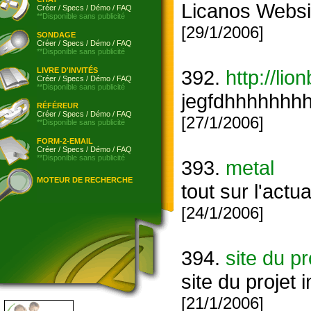
Licanos Websi
Créer
/
Specs
/
Démo
/
FAQ
**Disponible sans publicité
[29/1/2006]
SONDAGE
Créer
/
Specs
/
Démo
/
FAQ
**Disponible sans publicité
LIVRE D'INVITÉS
392.
http://li
Créer
/
Specs
/
Démo
/
FAQ
**Disponible sans publicité
jegfdhhhhhh
RÉFÉREUR
Créer
/
Specs
/
Démo
/
FAQ
[27/1/2006]
**Disponible sans publicité
FORM-2-EMAIL
Créer
/
Specs
/
Démo
/
FAQ
**Disponible sans publicité
393.
metal
MOTEUR DE RECHERCHE
tout sur l'actu
[24/1/2006]
394.
site du p
site du projet
[21/1/2006]