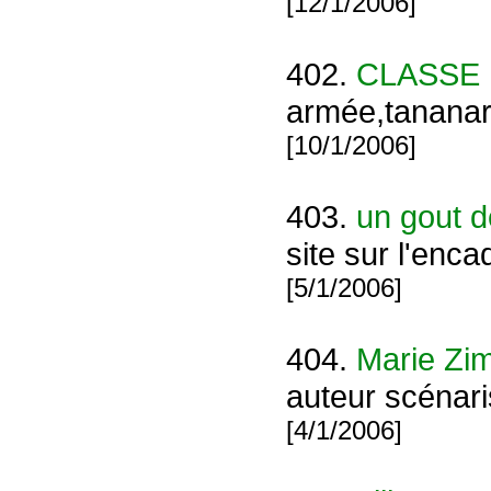
[12/1/2006]
402.
CLASSE
armée,tananari
[10/1/2006]
403.
un gout d
site sur l'enc
[5/1/2006]
404.
Marie Zi
auteur scénari
[4/1/2006]