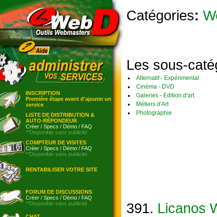
Catégories
:
W
Les sous-caté
Alternatif - Expérimental
Cinéma - DVD
INSCRIPTION
Galeries - Edition d'art
Première étape avant d'ajouter un
Métiers d'Art
service
Photographie
LISTE DE DISTRIBUTION &
AUTO-RÉPONDEUR
Créer
/
Specs
/
Démo
/
FAQ
**Disponible sans publicité
COMPTEUR DE VISITES
Créer
/
Specs
/
Démo
/
FAQ
**Disponible sans publicité
RENTABILISER VOTRE SITE
FORUM DE DISCUSSIONS
Créer
/
Specs
/
Démo
/
FAQ
391.
Licanos 
**Disponible sans publicité
CHAT