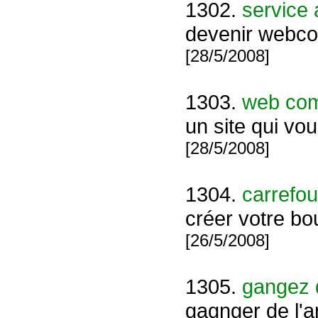
1302.
service
devenir webcom
[28/5/2008]
1303.
web co
un site qui vo
[28/5/2008]
1304.
carrefou
créer votre bo
[26/5/2008]
1305.
gangez d
gagnger de l'a