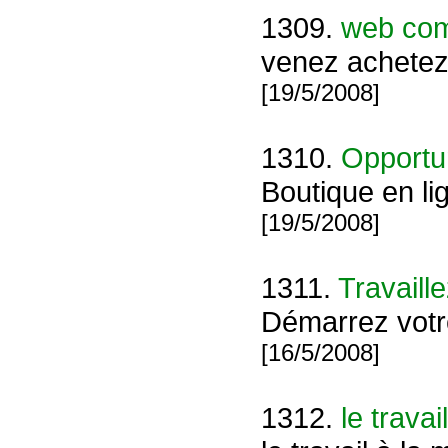
1309.
web co
venez achetez to
[19/5/2008]
1310.
Opportun
Boutique en li
[19/5/2008]
1311.
Travaill
Démarrez vot
[16/5/2008]
1312.
le trava