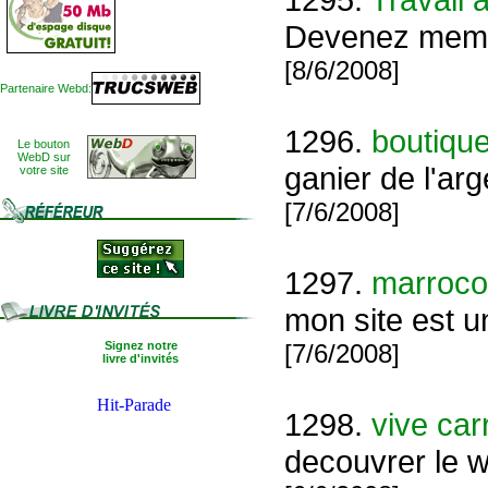
Devenez membr
[8/6/2008]
Partenaire Webd:
1296.
boutique
Le bouton
WebD sur
ganier de l'a
votre site
[7/6/2008]
1297.
marroco
mon site est un
Signez notre
[7/6/2008]
livre d'invités
1298.
vive car
decouvrer le 