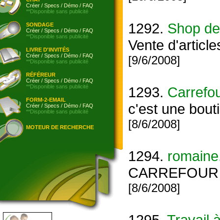
Créer
/
Specs
/
Démo
/
FAQ
**Disponible sans publicité
1292.
Shop de
SONDAGE
Créer
/
Specs
/
Démo
/
FAQ
**Disponible sans publicité
Vente d'article
LIVRE D'INVITÉS
Créer
/
Specs
/
Démo
/
FAQ
[9/6/2008]
**Disponible sans publicité
RÉFÉREUR
Créer
/
Specs
/
Démo
/
FAQ
**Disponible sans publicité
1293.
Carrefou
FORM-2-EMAIL
c'est une bout
Créer
/
Specs
/
Démo
/
FAQ
**Disponible sans publicité
[8/6/2008]
MOTEUR DE RECHERCHE
1294.
romaine.
CARREFOUR INT
[8/6/2008]
1295.
Travail 