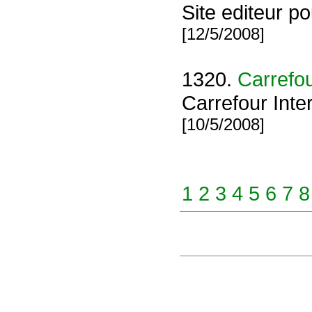
Site editeur p
[12/5/2008]
1320.
Carrefou
Carrefour Inte
[10/5/2008]
1
2
3
4
5
6
7
8