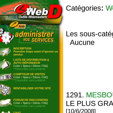
Catégories
:
W
Les sous-caté
Aucune
INSCRIPTION
Première étape avant d'ajouter un
service
LISTE DE DISTRIBUTION &
AUTO-RÉPONDEUR
Créer
/
Specs
/
Démo
/
FAQ
**Disponible sans publicité
COMPTEUR DE VISITES
Créer
/
Specs
/
Démo
/
FAQ
**Disponible sans publicité
RENTABILISER VOTRE SITE
1291.
MESBO
FORUM DE DISCUSSIONS
LE PLUS GRA
Créer
/
Specs
/
Démo
/
FAQ
**Disponible sans publicité
[10/6/2008]
CHAT