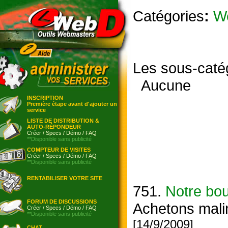
Catégories
:
W
Les sous-caté
Aucune
INSCRIPTION
Première étape avant d'ajouter un
service
LISTE DE DISTRIBUTION &
AUTO-RÉPONDEUR
Créer
/
Specs
/
Démo
/
FAQ
**Disponible sans publicité
COMPTEUR DE VISITES
Créer
/
Specs
/
Démo
/
FAQ
**Disponible sans publicité
RENTABILISER VOTRE SITE
751.
Notre bou
FORUM DE DISCUSSIONS
Achetons malin
Créer
/
Specs
/
Démo
/
FAQ
**Disponible sans publicité
[14/9/2009]
CHAT