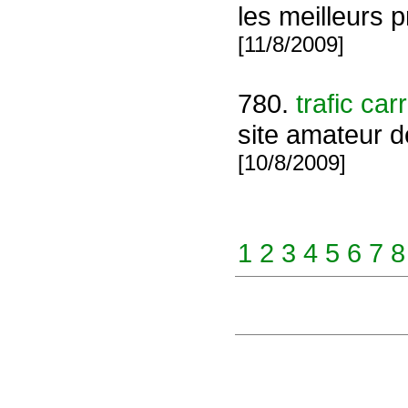
les meilleurs p
[11/8/2009]
780.
trafic car
site amateur d
[10/8/2009]
1
2
3
4
5
6
7
8