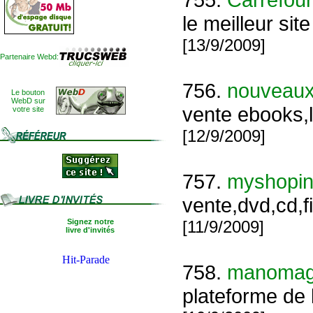
le meilleur sit
[13/9/2009]
Partenaire Webd:
756.
nouveaux
Le bouton
WebD sur
vente ebooks,l
votre site
[12/9/2009]
757.
myshopin
vente,dvd,cd,f
Signez notre
[11/9/2009]
livre d'invités
758.
manomag
plateforme de