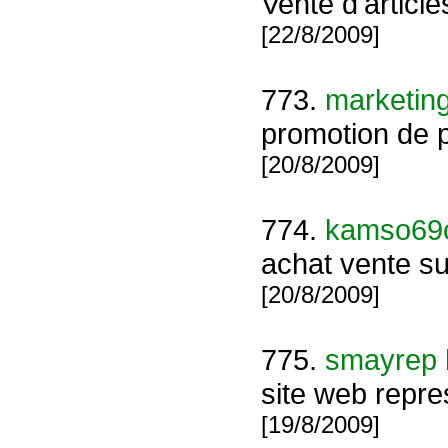
Vente d'articl
[22/8/2009]
773.
marketing
promotion de p
[20/8/2009]
774.
kamso69c
achat vente sur
[20/8/2009]
775.
smayrep l
site web repr
[19/8/2009]