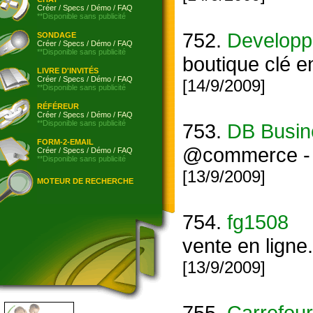
Créer
/
Specs
/
Démo
/
FAQ
**Disponible sans publicité
752.
Developpe
SONDAGE
Créer
/
Specs
/
Démo
/
FAQ
**Disponible sans publicité
boutique clé e
LIVRE D'INVITÉS
Créer
/
Specs
/
Démo
/
FAQ
[14/9/2009]
**Disponible sans publicité
RÉFÉREUR
Créer
/
Specs
/
Démo
/
FAQ
**Disponible sans publicité
753.
DB Busin
FORM-2-EMAIL
@commerce - O
Créer
/
Specs
/
Démo
/
FAQ
**Disponible sans publicité
[13/9/2009]
MOTEUR DE RECHERCHE
754.
fg1508
vente en ligne.
[13/9/2009]
755.
Carrefour