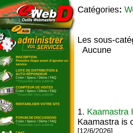
Catégories
:
W
Les sous-caté
Aucune
INSCRIPTION
Première étape avant d'ajouter un
service
LISTE DE DISTRIBUTION &
AUTO-RÉPONDEUR
Créer
/
Specs
/
Démo
/
FAQ
**Disponible sans publicité
COMPTEUR DE VISITES
Créer
/
Specs
/
Démo
/
FAQ
**Disponible sans publicité
RENTABILISER VOTRE SITE
1.
Kaamastra I
FORUM DE DISCUSSIONS
Kaamastra is o
Créer
/
Specs
/
Démo
/
FAQ
**Disponible sans publicité
[12/6/2026]
CHAT