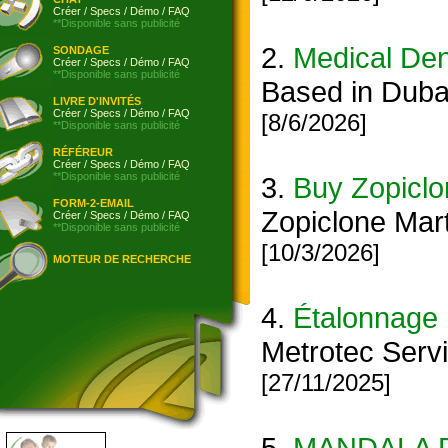
Créer
/
Specs
/
Démo
/
FAQ
**Disponible sans publicité
2.
Medical Den
SONDAGE
Créer
/
Specs
/
Démo
/
FAQ
**Disponible sans publicité
Based in Dubai
LIVRE D'INVITÉS
Créer
/
Specs
/
Démo
/
FAQ
[8/6/2026]
**Disponible sans publicité
RÉFÉREUR
Créer
/
Specs
/
Démo
/
FAQ
**Disponible sans publicité
3.
Buy Zopiclo
FORM-2-EMAIL
Zopiclone Mar
Créer
/
Specs
/
Démo
/
FAQ
**Disponible sans publicité
[10/3/2026]
MOTEUR DE RECHERCHE
4.
Étalonnage
Metrotec Servi
[27/11/2025]
5.
MANDALA F