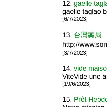
12.
gaelle tagl
gaelle taglao b
[6/7/2023]
13.
台灣藥局
http://www.so
[3/7/2023]
14.
vide maiso
ViteVide une a
[19/6/2023]
15.
Prêt Hebd