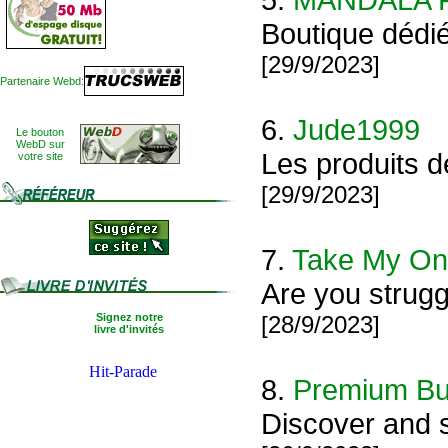
Boutique dédié
[29/9/2023]
Partenaire Webd:
6.
Jude1999
Le bouton
WebD sur
Les produits d
votre site
[29/9/2023]
7.
Take My Onl
Are you strugg
Signez notre
[28/9/2023]
livre d'invités
8.
Premium Bui
Discover and s