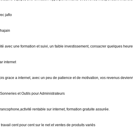
ec jaflo
hajain
ité avec une formation et suivi, un faible investissement, consacrer quelques heur
r internet
ois grace a internet, avec un peu de patience et de motivation, vos revenus devienn
Sonneries et Outils pour Administrateurs
 francophone,activité rentable sur internet, formation gratuite assurée.
ravail cent pour cent sur le net et ventes de produits variés