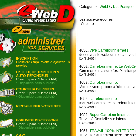
Catégories
:
WebD
:
Net Pratique
:
Les sous-catégories
Aucune
4051.
Vive CarrefourInternet !
découvrez le webcommerce avec L
INSCRIPTION
[14/8/2005]
Première étape avant d'ajouter un
service
4052.
CarrefourInternet Le WebCr
Commerce maison c'est Mission p
LISTE DE DISTRIBUTION &
[14/8/2005]
AUTO-RÉPONDEUR
Créer
/
Specs
/
Démo
/
FAQ
4053.
CarrefourInternet
**Disponible sans publicité
Montez votre propre affaire et d
COMPTEUR DE VISITES
[14/8/2005]
Créer
/
Specs
/
Démo
/
FAQ
**Disponible sans publicité
4054.
carrefour internet
mon webcommerce carrefour intern
RENTABILISER VOTRE SITE
[14/8/2005]
4055.
Super Carrefour Internet
Travail à Domicile sur Internet
FORUM DE DISCUSSIONS
[14/8/2005]
Créer
/
Specs
/
Démo
/
FAQ
**Disponible sans publicité
4056.
TRAVAIL 100% INTERNET de
Travaillez autrement avec une soc
CHAT