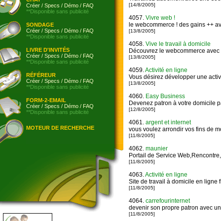
[14/8/2005]
Créer
/
Specs
/
Démo
/
FAQ
**Disponible sans publicité
4057.
Vivre web !
le webcommerce ! des gains ++ av
SONDAGE
Créer
/
Specs
/
Démo
/
FAQ
[13/8/2005]
**Disponible sans publicité
4058.
Vive le travail à domicile
LIVRE D'INVITÉS
Découvrez le webcommerce avec 
Créer
/
Specs
/
Démo
/
FAQ
[13/8/2005]
**Disponible sans publicité
4059.
Activité en ligne
RÉFÉREUR
Vous désirez développer une activ
Créer
/
Specs
/
Démo
/
FAQ
[13/8/2005]
**Disponible sans publicité
4060.
Easy Business
FORM-2-EMAIL
Devenez patron à votre domicile pa
Créer
/
Specs
/
Démo
/
FAQ
[12/8/2005]
**Disponible sans publicité
4061.
argent et internet
MOTEUR DE RECHERCHE
vous voulez arrondir vos fins de m
[11/8/2005]
4062.
maunier
Portail de Service Web,Rencontre,
[11/8/2005]
4063.
Activité en ligne
Site de travail à domicile en ligne
[11/8/2005]
4064.
carrefourinternet
devenir son propre patron avec un t
[11/8/2005]