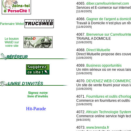
4065.
diber.carrefourinternet.com
Services et E-comerce sur internet
[11/8/2005]
4066.
Gagner de l'argent a domicil
Travail à Domicile n’est plus un r
Partenaire Webd:
[11/8/2005]
4067.
Bienvenue sur CarrefourInte
TRAVAIL A DOMICILE
Le bouton
WebD sur
[10/8/2005]
votre site
4068.
Direct Mutuelle
Direct Mutuelle propose des couver
[10/8/2005]
4069.
Business opportunités
Un mlm sérieux où on ne vous lais
[10/8/2005]
4070.
DEVENEZ WEB COMMER
Un site de vente fourni pour vous 
[10/8/2005]
Signez notre
livre d'invités
4071.
Fournitures et outils d'horlo
Commerce en fournitures et outils 
[10/8/2005]
4072.
Africain Technologie System
Commerce online service high tech
[9/8/2005]
4073.
www.brenda.fr