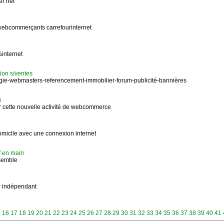
er net
webcommerçants carrefourinternet
%internet
sion s/ventes
ie-webmasters-referencement-immobilier-forum-publicité-bannières
e
r cette nouvelle activité de webcommerce
omicile avec une connexion internet
f en main
semble
r indépendant
5
16
17
18
19
20
21
22
23
24
25
26
27
28
29
30
31
32
33
34
35
36
37
38
39
40
41