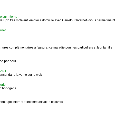
e sur internet
êve ! job très motivant !emploi à domicile avec Carrefour Internet - vous permet mai
rnet
tures complémentaires à l'assurance maladie pour les particuliers et leur famille.
se pas seul .
CANT
lancer dans la vente sur le web
gerie
d'horlogerie
nologie internet telecommunication et divers