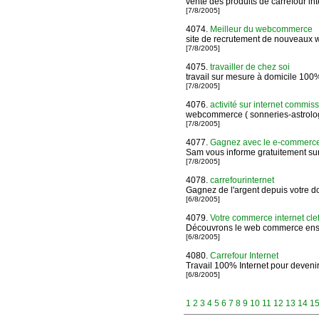
vente des produits de carrefour int
[7/8/2005]
4074.
Meilleur du webcommerce
site de recrutement de nouveaux 
[7/8/2005]
4075.
travailler de chez soi
travail sur mesure à domicile 100
[7/8/2005]
4076.
activité sur internet commis
webcommerce ( sonneries-astrolog
[7/8/2005]
4077.
Gagnez avec le e-commerc
Sam vous informe gratuitement su
[7/8/2005]
4078.
carrefourinternet
Gagnez de l'argent depuis votre d
[6/8/2005]
4079.
Votre commerce internet cle
Découvrons le web commerce en
[6/8/2005]
4080.
Carrefour Internet
Travail 100% Internet pour deveni
[6/8/2005]
1
2
3
4
5
6
7
8
9
10
11
12
13
14
1