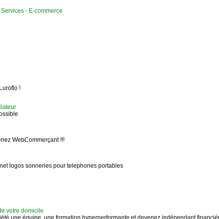
Services - E-commerce
uroflo !
éateur
ossible
evenez WebCommerçant !!!
et logos sonneries pour telephones portables
 votre domicile
iété,une équipe, une formation hyperperformante et devenez indépendant financié