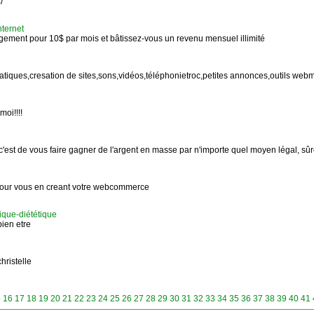
7
nternet
gement pour 10$ par mois et bâtissez-vous un revenu mensuel illimité
matiques,cresation de sites,sons,vidéos,téléphonietroc,petites annonces,outils we
oi!!!!
c'est de vous faire gagner de l'argent en masse par n'importe quel moyen légal, sûre
pour vous en creant votre webcommerce
ique-diététique
bien etre
ristelle
5
16
17
18
19
20
21
22
23
24
25
26
27
28
29
30
31
32
33
34
35
36
37
38
39
40
41