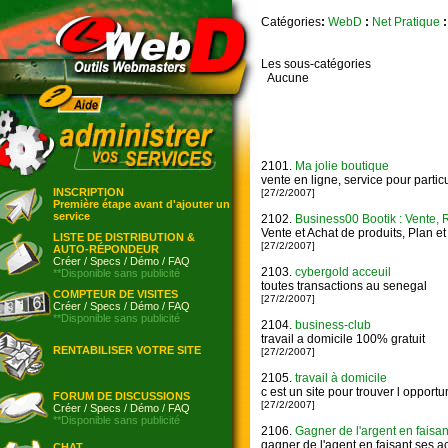
Catégories
:
WebD
:
Net Pratique
:
Les sous-catégories
Aucune
2101.
Ma jolie boutique
vente en ligne, service pour particul
INSCRIPTION
[27/2/2007]
Première étape avant d'ajouter un
service
2102.
Business00 Bootik : Vente,
Vente et Achat de produits, Plan et
LISTE DE DISTRIBUTION &
[27/2/2007]
AUTO-RÉPONDEUR
Créer
/
Specs
/
Démo
/
FAQ
2103.
cybergold acceuil
**Disponible sans publicité
toutes transactions au senegal
COMPTEUR DE VISITES
[27/2/2007]
Créer
/
Specs
/
Démo
/
FAQ
**Disponible sans publicité
2104.
business-club
travail a domicile 100% gratuit
RENTABILISER VOTRE SITE
[27/2/2007]
2105.
travail à domicile
c est un site pour trouver l opportu
FORUM DE DISCUSSIONS
[27/2/2007]
Créer
/
Specs
/
Démo
/
FAQ
**Disponible sans publicité
2106.
Gagner de l'argent en faisan
gagner de l'agent en faisant ses 
CHAT