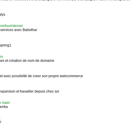
lys
rrefourinternet
services avec Babethar
spring1
es
ses et crèation de nom de domaine
net avec possibilté de creer son propre webcommerce
xpansion et travailler depuis chez soi
en main
erika
t
!