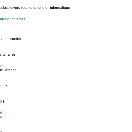
duits divers vetement , photo , informatique
rrefourinternet.
santossantos
artenaires
et
de l'argent
mieux
ile
et
aa