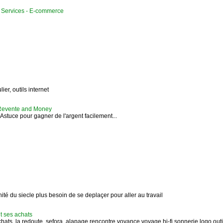
Services - E-commerce
ier, outils internet
 Revente and Money
 Astuce pour gagner de l'argent facilement...
nité du siecle plus besoin de se deplaçer pour aller au travail
t ses achats
achats, la redoute, sefora, alapage,rencontre,voyance,voyage,hi-fi,sonnerie,logo,