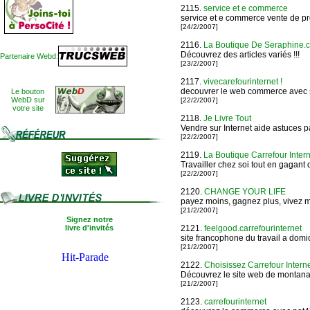
2115.
service et e commerce
service et e commerce vente de pro
[24/2/2007]
2116.
La Boutique De Seraphine.ca
Découvrez des articles variés !!!
Partenaire Webd:
[23/2/2007]
2117.
vivecarefourinternet !
decouvrer le web commerce avec 
Le bouton
WebD sur
[22/2/2007]
votre site
2118.
Je Livre Tout
Vendre sur Internet aide astuces p
[22/2/2007]
2119.
La Boutique Carrefour Intern
Travailler chez soi tout en gagant 
[22/2/2007]
2120.
CHANGE YOUR LIFE
payez moins, gagnez plus, vivez 
[21/2/2007]
Signez notre
livre d'invités
2121.
feelgood.carrefourinternet
site francophone du travail a domic
[21/2/2007]
2122.
Choisissez Carrefour Intern
Découvrez le site web de montan
[21/2/2007]
2123.
carrefourinternet