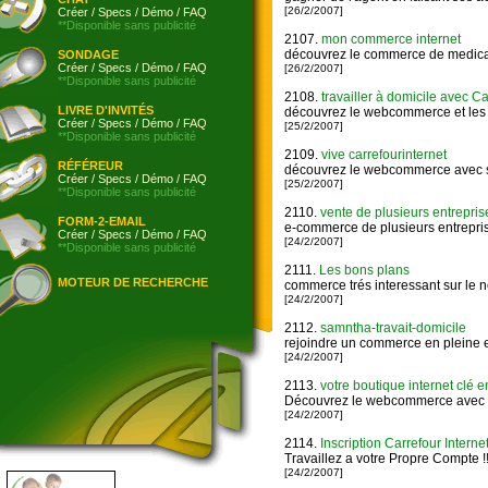
[26/2/2007]
Créer
/
Specs
/
Démo
/
FAQ
**Disponible sans publicité
2107.
mon commerce internet
découvrez le commerce de medica
SONDAGE
Créer
/
Specs
/
Démo
/
FAQ
[26/2/2007]
**Disponible sans publicité
2108.
travailler à domicile avec Ca
LIVRE D'INVITÉS
découvrez le webcommerce et les 
Créer
/
Specs
/
Démo
/
FAQ
[25/2/2007]
**Disponible sans publicité
2109.
vive carrefourinternet
RÉFÉREUR
découvrez le webcommerce avec 
Créer
/
Specs
/
Démo
/
FAQ
[25/2/2007]
**Disponible sans publicité
2110.
vente de plusieurs entrepris
FORM-2-EMAIL
e-commerce de plusieurs entrepri
Créer
/
Specs
/
Démo
/
FAQ
[24/2/2007]
**Disponible sans publicité
2111.
Les bons plans
MOTEUR DE RECHERCHE
commerce trés interessant sur le 
[24/2/2007]
2112.
samntha-travait-domicile
rejoindre un commerce en pleine e
[24/2/2007]
2113.
votre boutique internet clé 
Découvrez le webcommerce avec 
[24/2/2007]
2114.
Inscription Carrefour Interne
Travaillez a votre Propre Compte !!
[24/2/2007]