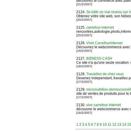
découvrez le commerce avec pat4
[21/2/2007]
2124.
Se bâtir un vrai revenu sur i
Obtenez votre site web, son héber
[20/2/2007]
2125.
carrefour-internet
rencontres,astrologie,photo,infor
[20/2/2007]
2126.
Vivie Carrefourinternet
Découvrez le webcommerce avec m
[19/2/2007]
2127.
BIZNESS-CASH
Ce site n'a qu'une seule vocation: 
[18/2/2007]
2128.
Travaillez de chez vous
Devenez independant, travaillez 
[17/2/2007]
2129.
micronutrition-dermocosmét
site de ventes de produits pour le 
[17/2/2007]
2130.
vive carrefour internet
découvrer le webcommerce avec ch
[16/2/2007]
1
2
3
4
5
6
7
8
9
10
11
12
13
14
1