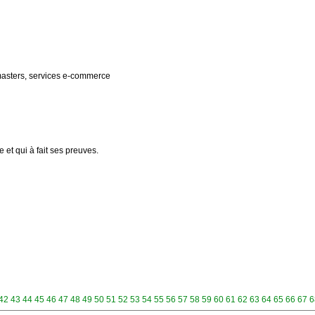
bmasters, services e-commerce
 et qui à fait ses preuves.
42
43
44
45
46
47
48
49
50
51
52
53
54
55
56
57
58
59
60
61
62
63
64
65
66
67
6