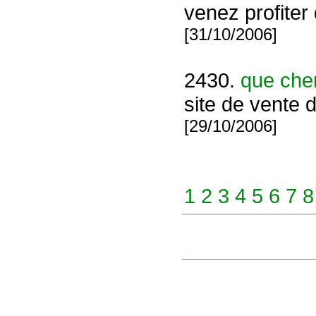
venez profiter 
[31/10/2006]
2430.
que che
site de vente 
[29/10/2006]
1
2
3
4
5
6
7
8