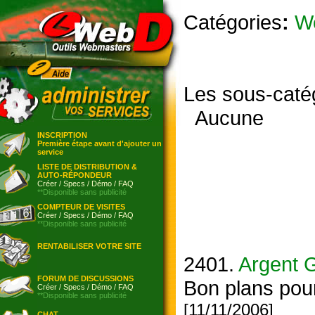
Catégories
:
W
Les sous-caté
Aucune
INSCRIPTION
Première étape avant d'ajouter un
service
LISTE DE DISTRIBUTION &
AUTO-RÉPONDEUR
Créer
/
Specs
/
Démo
/
FAQ
**Disponible sans publicité
COMPTEUR DE VISITES
Créer
/
Specs
/
Démo
/
FAQ
**Disponible sans publicité
RENTABILISER VOTRE SITE
2401.
Argent G
FORUM DE DISCUSSIONS
Bon plans pour
Créer
/
Specs
/
Démo
/
FAQ
**Disponible sans publicité
[11/11/2006]
CHAT