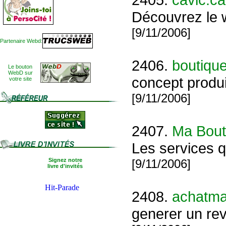
Découvrez le
[9/11/2006]
Partenaire Webd:
2406.
boutiqu
Le bouton
WebD sur
concept produ
votre site
[9/11/2006]
2407.
Ma Bout
Les services q
Signez notre
[9/11/2006]
livre d'invités
2408.
achatma
generer un re