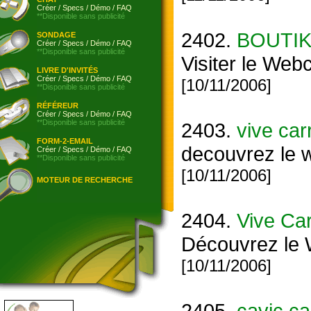
Créer
/
Specs
/
Démo
/
FAQ
**Disponible sans publicité
2402.
BOUTI
SONDAGE
Créer
/
Specs
/
Démo
/
FAQ
**Disponible sans publicité
Visiter le We
LIVRE D'INVITÉS
Créer
/
Specs
/
Démo
/
FAQ
[10/11/2006]
**Disponible sans publicité
RÉFÉREUR
Créer
/
Specs
/
Démo
/
FAQ
**Disponible sans publicité
2403.
vive car
FORM-2-EMAIL
decouvrez le 
Créer
/
Specs
/
Démo
/
FAQ
**Disponible sans publicité
[10/11/2006]
MOTEUR DE RECHERCHE
2404.
Vive Ca
Découvrez le
[10/11/2006]
2405.
cavic.ca