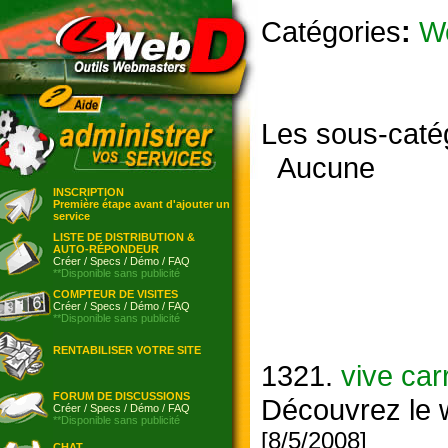
Catégories
:
W
Les sous-caté
Aucune
INSCRIPTION
Première étape avant d'ajouter un
service
LISTE DE DISTRIBUTION &
AUTO-RÉPONDEUR
Créer
/
Specs
/
Démo
/
FAQ
**Disponible sans publicité
COMPTEUR DE VISITES
Créer
/
Specs
/
Démo
/
FAQ
**Disponible sans publicité
RENTABILISER VOTRE SITE
1321.
vive car
FORUM DE DISCUSSIONS
Découvrez le 
Créer
/
Specs
/
Démo
/
FAQ
**Disponible sans publicité
[8/5/2008]
CHAT