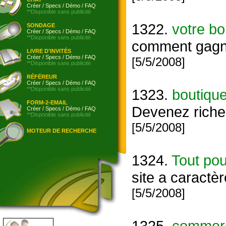
Créer
/
Specs
/
Démo
/
FAQ
**Disponible sans publicité
1322.
votre bo
SONDAGE
Créer
/
Specs
/
Démo
/
FAQ
**Disponible sans publicité
comment gagne
LIVRE D'INVITÉS
Créer
/
Specs
/
Démo
/
FAQ
[5/5/2008]
**Disponible sans publicité
RÉFÉREUR
Créer
/
Specs
/
Démo
/
FAQ
**Disponible sans publicité
1323.
boutique
FORM-2-EMAIL
Devenez riche 
Créer
/
Specs
/
Démo
/
FAQ
**Disponible sans publicité
[5/5/2008]
MOTEUR DE RECHERCHE
1324.
Tout pou
site a caractè
[5/5/2008]
1325.
commerc