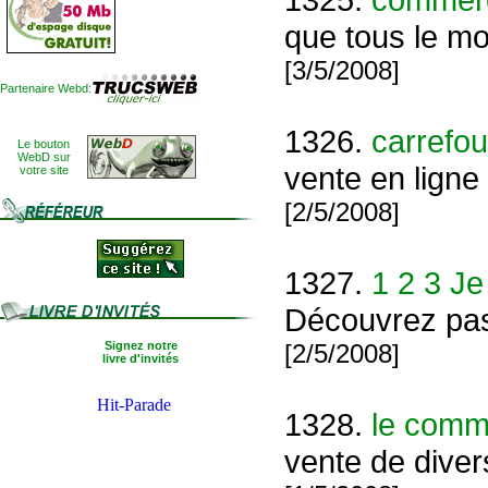
que tous le mo
[3/5/2008]
Partenaire Webd:
1326.
carrefou
Le bouton
WebD sur
vente en ligne
votre site
[2/5/2008]
1327.
1 2 3 Je
Découvrez pas
Signez notre
[2/5/2008]
livre d'invités
1328.
le comm
vente de diver