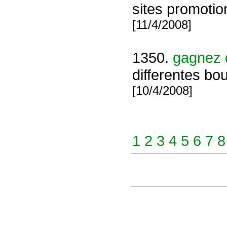
sites promotio
[11/4/2008]
1350.
gagnez de
differentes bo
[10/4/2008]
1
2
3
4
5
6
7
8