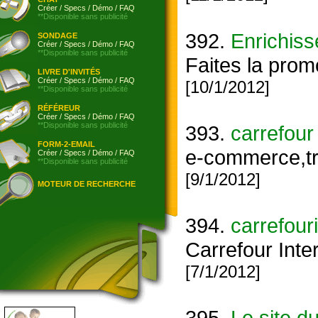
Créer
/
Specs
/
Démo
/
FAQ
**Disponible sans publicité
392.
Enrichiss
SONDAGE
Créer
/
Specs
/
Démo
/
FAQ
**Disponible sans publicité
Faites la prom
LIVRE D'INVITÉS
Créer
/
Specs
/
Démo
/
FAQ
[10/1/2012]
**Disponible sans publicité
RÉFÉREUR
Créer
/
Specs
/
Démo
/
FAQ
**Disponible sans publicité
393.
carrefour 
FORM-2-EMAIL
e-commerce,tra
Créer
/
Specs
/
Démo
/
FAQ
**Disponible sans publicité
[9/1/2012]
MOTEUR DE RECHERCHE
394.
carrefour
Carrefour Inte
[7/1/2012]
395.
Le site d