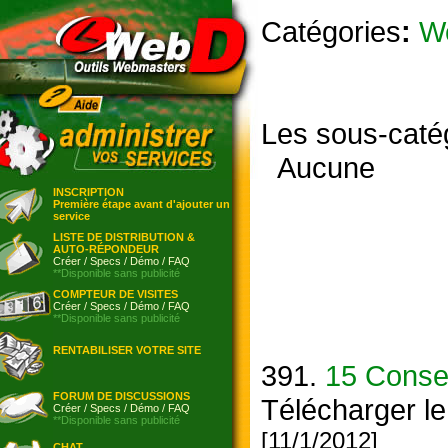
Catégories
:
W
Les sous-caté
Aucune
INSCRIPTION
Première étape avant d'ajouter un
service
LISTE DE DISTRIBUTION &
AUTO-RÉPONDEUR
Créer
/
Specs
/
Démo
/
FAQ
**Disponible sans publicité
COMPTEUR DE VISITES
Créer
/
Specs
/
Démo
/
FAQ
**Disponible sans publicité
RENTABILISER VOTRE SITE
391.
15 Consei
FORUM DE DISCUSSIONS
Télécharger le
Créer
/
Specs
/
Démo
/
FAQ
**Disponible sans publicité
[11/1/2012]
CHAT