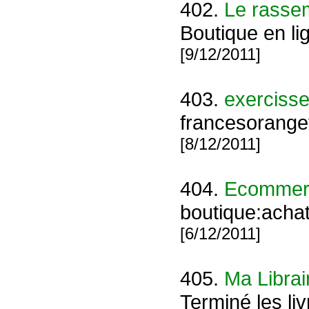
402.
Le rasse
Boutique en li
[9/12/2011]
403.
exerciss
francesorange
[8/12/2011]
404.
Ecommerc
boutique:acha
[6/12/2011]
405.
Ma Librai
Terminé les li