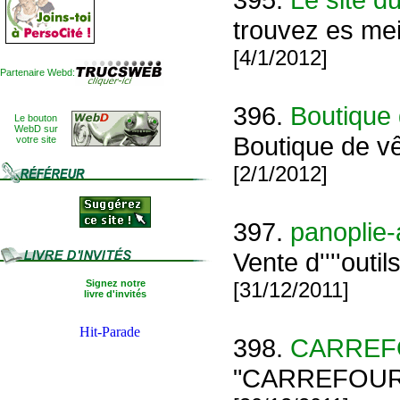
trouvez es meil
[4/1/2012]
Partenaire Webd:
396.
Boutique 
Le bouton
WebD sur
Boutique de vê
votre site
[2/1/2012]
397.
panoplie-
Vente d''''outi
Signez notre
[31/12/2011]
livre d'invités
398.
CARREF
"CARREFOUR