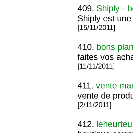
409.
Shiply - b
Shiply est une
[15/11/2011]
410.
bons pla
faites vos ach
[11/11/2011]
411.
vente ma
vente de produ
[2/11/2011]
412.
leheurteu