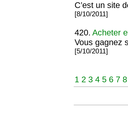
C’est un site 
[8/10/2011]
420.
Acheter e
Vous gagnez su
[5/10/2011]
1
2
3
4
5
6
7
8