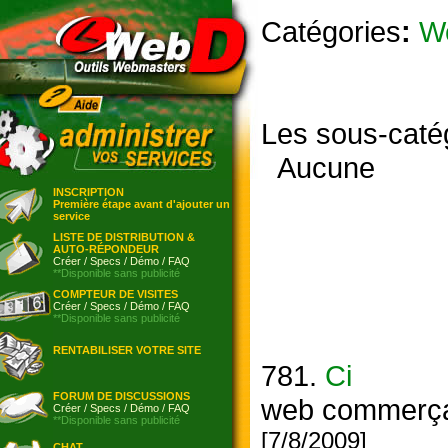
Catégories
:
W
Les sous-caté
Aucune
INSCRIPTION
Première étape avant d'ajouter un
service
LISTE DE DISTRIBUTION &
AUTO-RÉPONDEUR
Créer
/
Specs
/
Démo
/
FAQ
**Disponible sans publicité
COMPTEUR DE VISITES
Créer
/
Specs
/
Démo
/
FAQ
**Disponible sans publicité
RENTABILISER VOTRE SITE
781.
Ci
FORUM DE DISCUSSIONS
web commerç
Créer
/
Specs
/
Démo
/
FAQ
**Disponible sans publicité
[7/8/2009]
CHAT