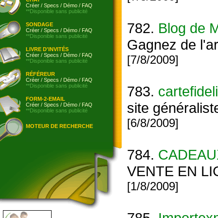
Créer
/
Specs
/
Démo
/
FAQ
**Disponible sans publicité
782.
Blog de 
SONDAGE
Créer
/
Specs
/
Démo
/
FAQ
**Disponible sans publicité
Gagnez de l'a
LIVRE D'INVITÉS
Créer
/
Specs
/
Démo
/
FAQ
[7/8/2009]
**Disponible sans publicité
RÉFÉREUR
Créer
/
Specs
/
Démo
/
FAQ
**Disponible sans publicité
783.
cartefidel
FORM-2-EMAIL
site généralist
Créer
/
Specs
/
Démo
/
FAQ
**Disponible sans publicité
[6/8/2009]
MOTEUR DE RECHERCHE
784.
CADEAU
VENTE EN LI
[1/8/2009]
785.
Importexn