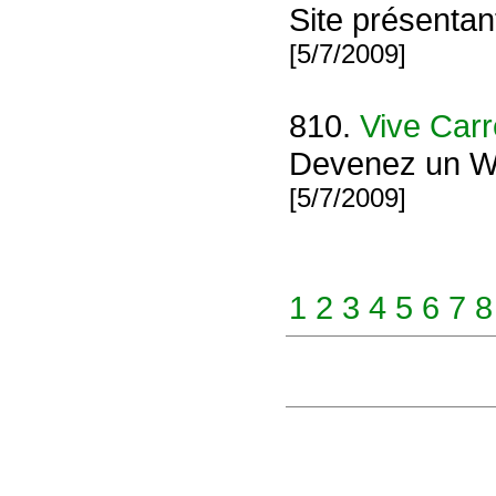
Site présentant
[5/7/2009]
810.
Vive Carr
Devenez un W
[5/7/2009]
1
2
3
4
5
6
7
8