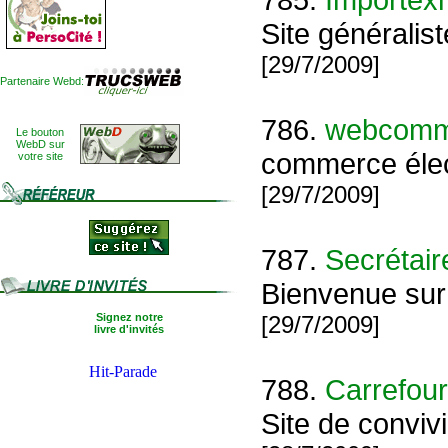
Site généralist
[29/7/2009]
Partenaire Webd:
786.
webcomm
Le bouton
WebD sur
commerce élect
votre site
[29/7/2009]
787.
Secrétair
Bienvenue sur 
Signez notre
[29/7/2009]
livre d'invités
788.
Carrefour
Site de conviv