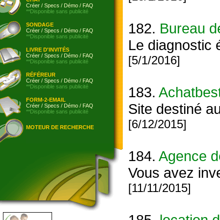
Créer
/
Specs
/
Démo
/
FAQ
**Disponible sans publicité
182.
Bureau de
SONDAGE
Créer
/
Specs
/
Démo
/
FAQ
**Disponible sans publicité
Le diagnostic é
LIVRE D'INVITÉS
Créer
/
Specs
/
Démo
/
FAQ
[5/1/2016]
**Disponible sans publicité
RÉFÉREUR
Créer
/
Specs
/
Démo
/
FAQ
**Disponible sans publicité
183.
Achatbes
FORM-2-EMAIL
Site destiné au
Créer
/
Specs
/
Démo
/
FAQ
**Disponible sans publicité
[6/12/2015]
MOTEUR DE RECHERCHE
184.
Agence d
Vous avez inve
[11/11/2015]
185.
location 