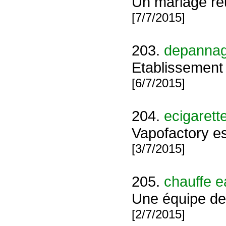
Un mariage réu
[7/7/2015]
203.
depannag
Etablissement 
[6/7/2015]
204.
ecigarett
Vapofactory est
[3/7/2015]
205.
chauffe e
Une équipe de 
[2/7/2015]