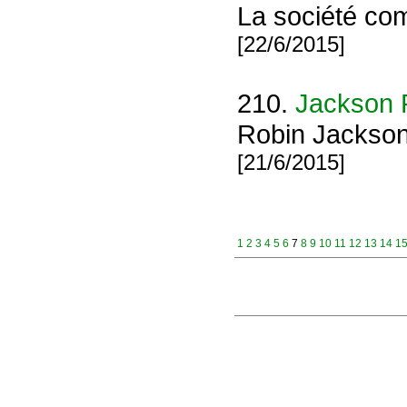
La société com
[22/6/2015]
210.
Jackson 
Robin Jackson
[21/6/2015]
1
2
3
4
5
6
7
8
9
10
11
12
13
14
1