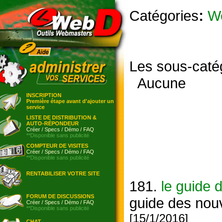
Catégories
:
W
Les sous-caté
Aucune
INSCRIPTION
Première étape avant d'ajouter un
service
LISTE DE DISTRIBUTION &
AUTO-RÉPONDEUR
Créer
/
Specs
/
Démo
/
FAQ
**Disponible sans publicité
COMPTEUR DE VISITES
Créer
/
Specs
/
Démo
/
FAQ
**Disponible sans publicité
RENTABILISER VOTRE SITE
181.
le guide 
FORUM DE DISCUSSIONS
guide des nouv
Créer
/
Specs
/
Démo
/
FAQ
**Disponible sans publicité
[15/1/2016]
CHAT