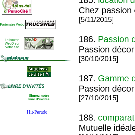
Chez passion d
[5/11/2015]
Partenaire Webd:
186.
Passion d
Le bouton
WebD sur
Passion décor 
votre site
[30/10/2015]
187.
Gamme de
Passion décor 
Signez notre
[27/10/2015]
livre d'invités
188.
comparat
Mutuelle idéal