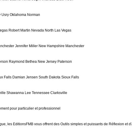
y Usry Oklahoma Norman
Vegas Robert Martin Nevada North Las Vegas
nchester Jennifer Miller New Hampshire Manchester
erson Raymond Bethea New Jersey Paterson
x Falls Damian Jensen South Dakota Sioux Falls
lle Shawanna Lee Tennessee Clarksville
ent pour particulier et professionnel
, les EditionsFMB vous offrent des Outils simples et puissants de Réflexion et d'