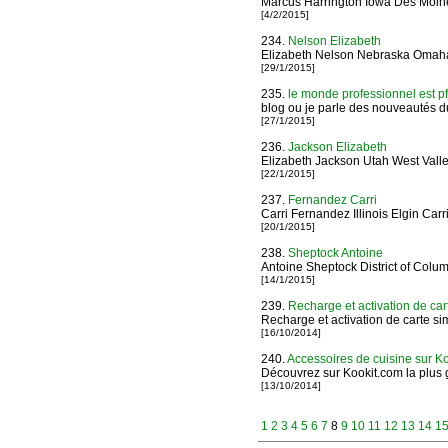
Marcus Harrington Iowa Des Moin
[4/2/2015]
234.
Nelson Elizabeth
Elizabeth Nelson Nebraska Omah
[29/1/2015]
235.
le monde professionnel est pf
blog ou je parle des nouveautés du
[27/1/2015]
236.
Jackson Elizabeth
Elizabeth Jackson Utah West Valle
[22/1/2015]
237.
Fernandez Carri
Carri Fernandez Illinois Elgin Carr
[20/1/2015]
238.
Sheptock Antoine
Antoine Sheptock District of Colu
[14/1/2015]
239.
Recharge et activation de ca
Recharge et activation de carte s
[16/10/2014]
240.
Accessoires de cuisine sur K
Découvrez sur Kookit.com la plus g
[13/10/2014]
1
2
3
4
5
6
7
8
9
10
11
12
13
14
1