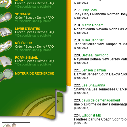
[28/5/2015]
Créer
/
Specs
/
Démo
/
FAQ
**Disponible sans publicité
217.
Usry Joey
Joey Usry Oklahoma Norman Joe
SONDAGE
Créer
/
Specs
/
Démo
/
FAQ
[26/5/2015]
**Disponible sans publicité
218.
Martin Robert
LIVRE D'INVITÉS
Robert Martin Nevada North Las 
Créer
/
Specs
/
Démo
/
FAQ
[25/5/2015]
**Disponible sans publicité
219.
Miller Jennifer
RÉFÉREUR
Jennifer Miller New Hampshire Ma
Créer
/
Specs
/
Démo
/
FAQ
[17/5/2015]
**Disponible sans publicité
220.
Bethea Raymond
FORM-2-EMAIL
Raymond Bethea New Jersey Pat
Créer
/
Specs
/
Démo
/
FAQ
[16/5/2015]
**Disponible sans publicité
221.
Jensen Damian
MOTEUR DE RECHERCHE
Damian Jensen South Dakota Siou
[16/5/2015]
222.
Lee Shawanna
Shawanna Lee Tennessee Clarksvi
[15/5/2015]
223.
devis de demenagement
une plat-forme de devis déménagem
[13/5/2015]
224.
EditionsFMB
Fondées par une Coach Sophrologue
[5/5/2015]