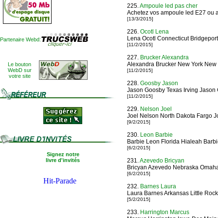
225.
Ampoule led pas cher
Achetez vos ampoule led E27 ou am
[13/3/2015]
226.
Ocotl Lena
Lena Ocotl Connecticut Bridgeport
Partenaire Webd:
[11/2/2015]
227.
Brucker Alexandra
Alexandra Brucker New York New 
Le bouton
WebD sur
[11/2/2015]
votre site
228.
Goosby Jason
Jason Goosby Texas Irving Jason 
[11/2/2015]
229.
Nelson Joel
Joel Nelson North Dakota Fargo J
[9/2/2015]
230.
Leon Barbie
Barbie Leon Florida Hialeah Barbi
[6/2/2015]
Signez notre
livre d'invités
231.
Azevedo Bricyan
Bricyan Azevedo Nebraska Omah
[6/2/2015]
232.
Barnes Laura
Laura Barnes Arkansas Little Rock
[5/2/2015]
233.
Harrington Marcus