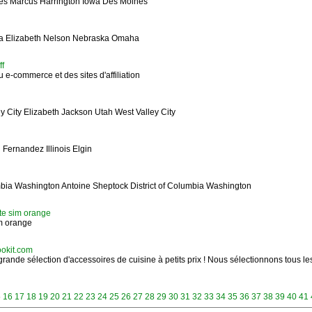
es Marcus Harrington Iowa Des Moines
a Elizabeth Nelson Nebraska Omaha
ff
 e-commerce et des sites d'affiliation
y City Elizabeth Jackson Utah West Valley City
i Fernandez Illinois Elgin
mbia Washington Antoine Sheptock District of Columbia Washington
rte sim orange
im orange
ookit.com
rande sélection d'accessoires de cuisine à petits prix ! Nous sélectionnons tous le
5
16
17
18
19
20
21
22
23
24
25
26
27
28
29
30
31
32
33
34
35
36
37
38
39
40
41