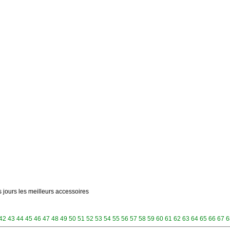
s jours les meilleurs accessoires
42
43
44
45
46
47
48
49
50
51
52
53
54
55
56
57
58
59
60
61
62
63
64
65
66
67
6