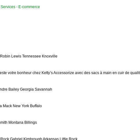
Services - E-commerce
 Robin Lewis Tennessee Knoxville
ste votre bonheur chez Ketty’s Accessorize avec des sacs à main en cuir de qualité e
ndre Bailey Georgia Savannah
a Mack New York Buffalo
Smith Montana Billings
 Rock Gabriel Kimbrough Arkansas Little Rock