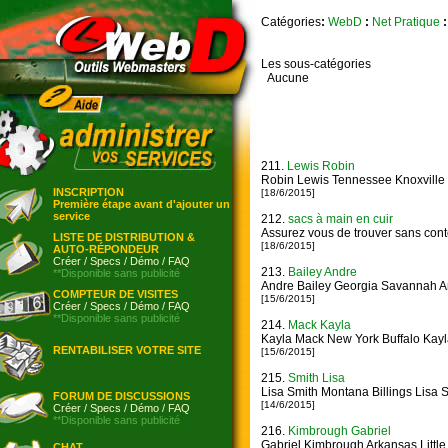
Catégories
:
WebD
:
Net Pratique
:
Les sous-catégories
Aucune
211.
Lewis Robin
Robin Lewis Tennessee Knoxville
INSCRIPTION
[18/6/2015]
Première étape avant d'ajouter un
service
212.
sacs à main en cuir
Assurez vous de trouver sans conte
LISTE DE DISTRIBUTION &
[18/6/2015]
AUTO-RÉPONDEUR
Créer
/
Specs
/
Démo
/
FAQ
213.
Bailey Andre
**Disponible sans publicité
Andre Bailey Georgia Savannah A
COMPTEUR DE VISITES
[15/6/2015]
Créer
/
Specs
/
Démo
/
FAQ
**Disponible sans publicité
214.
Mack Kayla
Kayla Mack New York Buffalo Kayl
RENTABILISER VOTRE SITE
[15/6/2015]
215.
Smith Lisa
Lisa Smith Montana Billings Lisa 
FORUM DE DISCUSSIONS
[14/6/2015]
Créer
/
Specs
/
Démo
/
FAQ
**Disponible sans publicité
216.
Kimbrough Gabriel
Gabriel Kimbrough Arkansas Little
CHAT