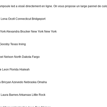
poule led a vissé directement en ligne. On vous propose un large pannel de culo
 Lena Ocotl Connecticut Bridgeport
York Alexandra Brucker New York New York
Goosby Texas Irving
oel Nelson North Dakota Fargo
e Leon Florida Hialeah
a Bricyan Azevedo Nebraska Omaha
 Laura Barnes Arkansas Little Rock