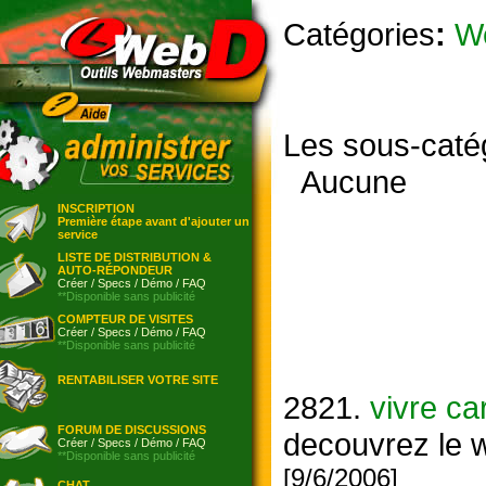
Catégories
:
W
Les sous-caté
Aucune
INSCRIPTION
Première étape avant d'ajouter un
service
LISTE DE DISTRIBUTION &
AUTO-RÉPONDEUR
Créer
/
Specs
/
Démo
/
FAQ
**Disponible sans publicité
COMPTEUR DE VISITES
Créer
/
Specs
/
Démo
/
FAQ
**Disponible sans publicité
RENTABILISER VOTRE SITE
2821.
vivre ca
FORUM DE DISCUSSIONS
decouvrez le
Créer
/
Specs
/
Démo
/
FAQ
**Disponible sans publicité
[9/6/2006]
CHAT