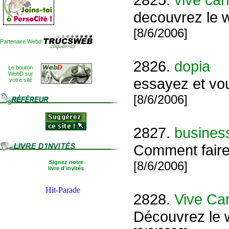
decouvrez le 
[8/6/2006]
Partenaire Webd:
2826.
dopia
Le bouton
WebD sur
essayez et vou
votre site
[8/6/2006]
2827.
busines
Comment faire 
Signez notre
[8/6/2006]
livre d'invités
2828.
Vive Car
Découvrez le