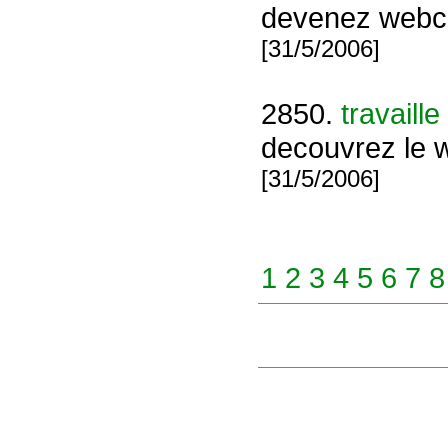
devenez webcom
[31/5/2006]
2850.
travaille
decouvrez le
[31/5/2006]
1
2
3
4
5
6
7
8