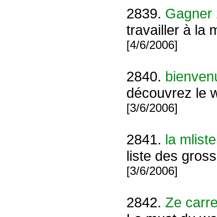
2839.
Gagner 
travailler à l
[4/6/2006]
2840.
bienvenu
découvrez le
[3/6/2006]
2841.
la mlist
liste des gros
[3/6/2006]
2842.
Ze carref