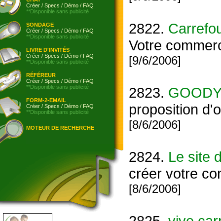
Créer
/
Specs
/
Démo
/
FAQ
**Disponible sans publicité
2822.
Carrefou
SONDAGE
Créer
/
Specs
/
Démo
/
FAQ
**Disponible sans publicité
Votre commerc
LIVRE D'INVITÉS
Créer
/
Specs
/
Démo
/
FAQ
[9/6/2006]
**Disponible sans publicité
RÉFÉREUR
Créer
/
Specs
/
Démo
/
FAQ
**Disponible sans publicité
2823.
GOOD
FORM-2-EMAIL
proposition d'o
Créer
/
Specs
/
Démo
/
FAQ
**Disponible sans publicité
[8/6/2006]
MOTEUR DE RECHERCHE
2824.
Le site 
créer votre co
[8/6/2006]
2825.
vive car