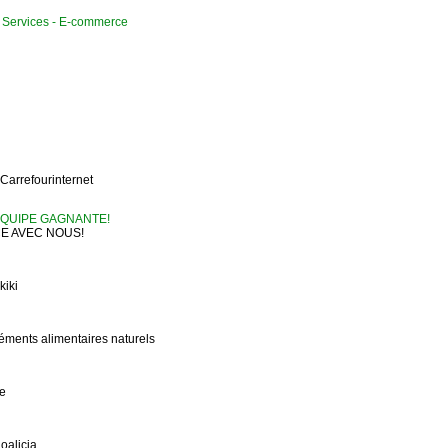
Services - E-commerce
arrefourinternet
EQUIPE GAGNANTE!
 AVEC NOUS!
iki
léments alimentaires naturels
ce
oalicia