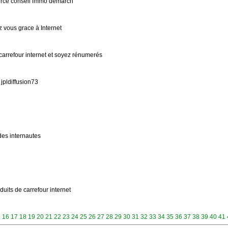
erce conseil immo demarch
 vous grace à Internet
arrefour internet et soyez rénumerés
pldiffusion73
des internautes
duits de carrefour internet
5
16
17
18
19
20
21
22
23
24
25
26
27
28
29
30
31
32
33
34
35
36
37
38
39
40
41