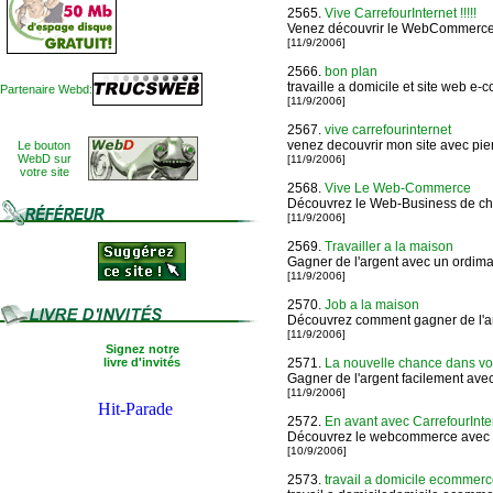
2565.
Vive CarrefourInternet !!!!!
Venez découvrir le WebCommerce
[11/9/2006]
2566.
bon plan
travaille a domicile et site web e
Partenaire Webd:
[11/9/2006]
2567.
vive carrefourinternet
venez decouvrir mon site avec pie
Le bouton
WebD sur
[11/9/2006]
votre site
2568.
Vive Le Web-Commerce
Découvrez le Web-Business de chez
[11/9/2006]
2569.
Travailler a la maison
Gagner de l'argent avec un ordima
[11/9/2006]
2570.
Job a la maison
Découvrez comment gagner de l'ar
[11/9/2006]
Signez notre
livre d'invités
2571.
La nouvelle chance dans vot
Gagner de l'argent facilement avec
[11/9/2006]
2572.
En avant avec CarrefourInte
Découvrez le webcommerce avec 
[10/9/2006]
2573.
travail a domicile ecommer