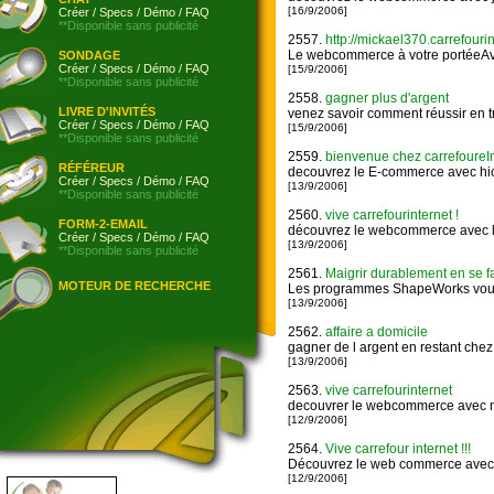
[16/9/2006]
Créer
/
Specs
/
Démo
/
FAQ
**Disponible sans publicité
2557.
http://mickael370.carrefourin
Le webcommerce à votre portéeAve
SONDAGE
Créer
/
Specs
/
Démo
/
FAQ
[15/9/2006]
**Disponible sans publicité
2558.
gagner plus d'argent
LIVRE D'INVITÉS
venez savoir comment réussir en tr
Créer
/
Specs
/
Démo
/
FAQ
[15/9/2006]
**Disponible sans publicité
2559.
bienvenue chez carrefoureIn
RÉFÉREUR
decouvrez le E-commerce avec h
Créer
/
Specs
/
Démo
/
FAQ
[13/9/2006]
**Disponible sans publicité
2560.
vive carrefourinternet !
FORM-2-EMAIL
découvrez le webcommerce avec 
Créer
/
Specs
/
Démo
/
FAQ
[13/9/2006]
**Disponible sans publicité
2561.
Maigrir durablement en se fa
MOTEUR DE RECHERCHE
Les programmes ShapeWorks vous p
[13/9/2006]
2562.
affaire a domicile
gagner de l argent en restant chez
[13/9/2006]
2563.
vive carrefourinternet
decouvrer le webcommerce avec
[12/9/2006]
2564.
Vive carrefour internet !!!
Découvrez le web commerce avec
[12/9/2006]