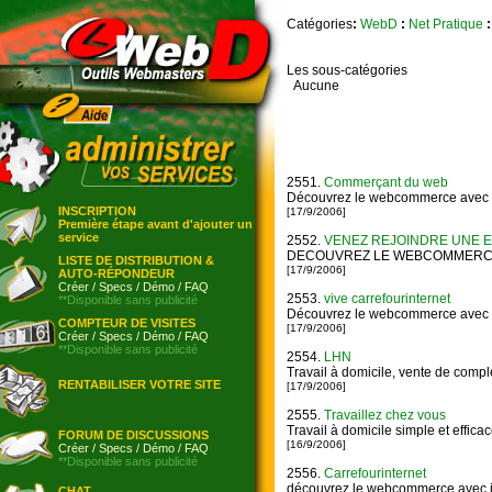
Catégories
:
WebD
:
Net Pratique
:
Les sous-catégories
Aucune
2551.
Commerçant du web
Découvrez le webcommerce avec C
INSCRIPTION
[17/9/2006]
Première étape avant d'ajouter un
service
2552.
VENEZ REJOINDRE UNE 
DECOUVREZ LE WEBCOMMERCE
LISTE DE DISTRIBUTION &
[17/9/2006]
AUTO-RÉPONDEUR
Créer
/
Specs
/
Démo
/
FAQ
2553.
vive carrefourinternet
**Disponible sans publicité
Découvrez le webcommerce avec k
COMPTEUR DE VISITES
[17/9/2006]
Créer
/
Specs
/
Démo
/
FAQ
**Disponible sans publicité
2554.
LHN
Travail à domicile, vente de comp
RENTABILISER VOTRE SITE
[17/9/2006]
2555.
Travaillez chez vous
Travail à domicile simple et effica
FORUM DE DISCUSSIONS
[16/9/2006]
Créer
/
Specs
/
Démo
/
FAQ
**Disponible sans publicité
2556.
Carrefourinternet
découvrez le webcommerce avec j
CHAT