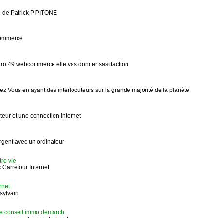
 de Patrick PIPITONE
-commerce
rrot49 webcommerce elle vas donner sastifaction
 Vous en ayant des interlocuteurs sur la grande majorité de la planète
teur et une connection internet
gent avec un ordinateur
re vie
 Carrefour Internet
rnet
sylvain
ce conseil immo demarch