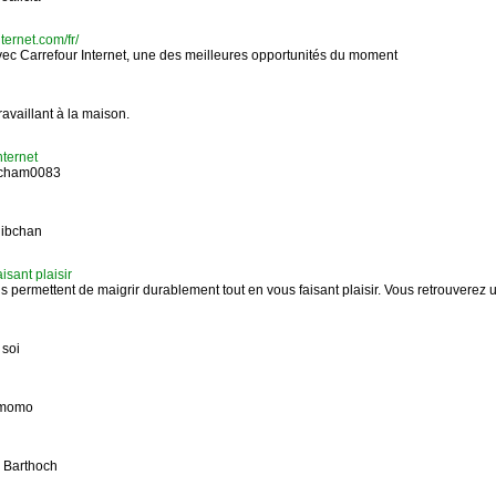
ternet.com/fr/
c Carrefour Internet, une des meilleures opportunités du moment
availlant à la maison.
ternet
icham0083
libchan
isant plaisir
ermettent de maigrir durablement tout en vous faisant plaisir. Vous retrouverez
 soi
 momo
 Barthoch