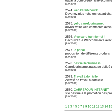
travail a domiciledomicile ecomm
[9/9/2006]
2574.
web karaib boutik
Devenez plus riche en restant chez
[9/9/2006]
2575.
yello carrefourinternet
ouvrez votre web commerce avec c
[9/9/2006]
2576.
Vive carrefourinternet !
Découvrez le Webcommerce avec j
[8/9/2006]
2577.
le portail
proposition de différents produits
[8/9/2006]
2578.
bestseiller.business
CarrefourInternet passage obligé 
[8/9/2006]
2579.
Travail à domicile
Activité de travail a domicile
[8/9/2006]
2580.
CARREFOUR INTERNET
site destiné à la promotion des pro
[7/9/2006]
1
2
3
4
5
6
7
8
9
10
11
12
13
14
1