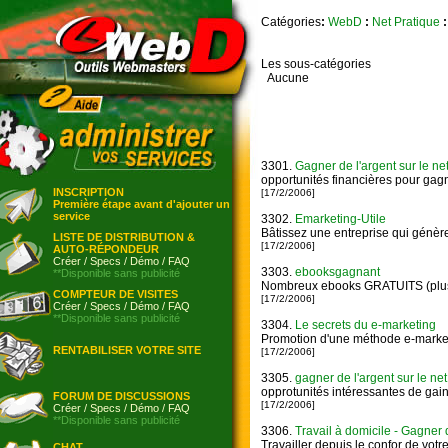
Catégories
:
WebD
:
Net Pratique
:
Les sous-catégories
Aucune
3301.
Gagner de l'argent sur le ne
opportunités financières pour gagn
INSCRIPTION
[17/2/2006]
Première étape avant d'ajouter un
service
3302.
Emarketing-Utile
Bâtissez une entreprise qui génère
LISTE DE DISTRIBUTION &
[17/2/2006]
AUTO-RÉPONDEUR
Créer
/
Specs
/
Démo
/
FAQ
3303.
ebooksgagnant
**Disponible sans publicité
Nombreux ebooks GRATUITS (plus
COMPTEUR DE VISITES
[17/2/2006]
Créer
/
Specs
/
Démo
/
FAQ
**Disponible sans publicité
3304.
Le secrets du e-marketing
Promotion d'une méthode e-marketi
RENTABILISER VOTRE SITE
[17/2/2006]
3305.
gagner de l'argent sur le net 
opprotunités intéressantes de gain
FORUM DE DISCUSSIONS
[17/2/2006]
Créer
/
Specs
/
Démo
/
FAQ
**Disponible sans publicité
3306.
Travail à domicile - Gagner 
Travailler depuis le confor de votr
CHAT