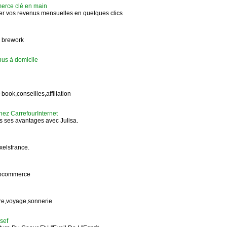
merce clé en main
er vos revenus mensuelles en quelques clics
 brework
us à domicile
-book,conseilles,affiliation
z CarrefourInternet
 ses avantages avec Julisa.
elsfrance.
ebcommerce
tre,voyage,sonnerie
sef