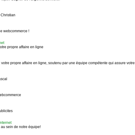
Christian
e le webcommerce !
net
re propre affaire en ligne
re propre affaire en ligne, soutenu par une équipe compétente qui assure votre 
scal
t webcommerce
blicites
nternet
 au sein de notre équipe!