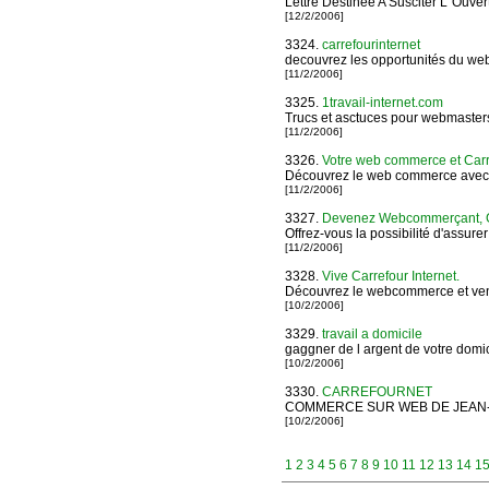
Lettre Destinée A Susciter L''Ouver
[12/2/2006]
3324.
carrefourinternet
decouvrez les opportunités du w
[11/2/2006]
3325.
1travail-internet.com
Trucs et asctuces pour webmasters,
[11/2/2006]
3326.
Votre web commerce et Carre
Découvrez le web commerce avec
[11/2/2006]
3327.
Devenez Webcommerçant, G
Offrez-vous la possibilité d'assure
[11/2/2006]
3328.
Vive Carrefour Internet.
Découvrez le webcommerce et ven
[10/2/2006]
3329.
travail a domicile
gaggner de l argent de votre domici
[10/2/2006]
3330.
CARREFOURNET
COMMERCE SUR WEB DE JEAN
[10/2/2006]
1
2
3
4
5
6
7
8
9
10
11
12
13
14
1