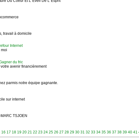
ture Du Coeur Et L''Eveil De L''Esprit
ebcommerce
 travail à domicile
four Internet
 moi
agner du fric
r votre avenir financièrement
ez parmis notre équipe gagnante.
le sur internet
-MARC TSJOEN
5
16
17
18
19
20
21
22
23
24
25
26
27
28
29
30
31
32
33
34
35
36
37
38
39
40
41