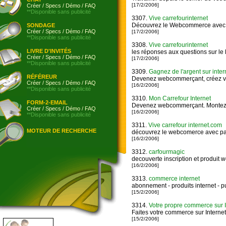
[17/2/2006]
Créer
/
Specs
/
Démo
/
FAQ
**Disponible sans publicité
3307.
Vive carrefourinternet
Découvrez le Webcommerce avec 
SONDAGE
Créer
/
Specs
/
Démo
/
FAQ
[17/2/2006]
**Disponible sans publicité
3308.
Vive carrefourinternet
LIVRE D'INVITÉS
les réponses aux questions sur l
Créer
/
Specs
/
Démo
/
FAQ
[17/2/2006]
**Disponible sans publicité
3309.
Gagnez de l'argent sur inter
RÉFÉREUR
Devenez webcommerçant, créez vot
Créer
/
Specs
/
Démo
/
FAQ
[16/2/2006]
**Disponible sans publicité
3310.
Mon Carrefour Internet
FORM-2-EMAIL
Devenez webcommerçant. Montez vot
Créer
/
Specs
/
Démo
/
FAQ
[16/2/2006]
**Disponible sans publicité
3311.
Vive carrefour internet.com
MOTEUR DE RECHERCHE
découvrez le webcomerce avec pa
[16/2/2006]
3312.
carfourmagic
decouverte inscription et produi
[16/2/2006]
3313.
commerce internet
abonnement - produits internet - pu
[15/2/2006]
3314.
Votre propre commerce sur I
Faites votre commerce sur Internet
[15/2/2006]