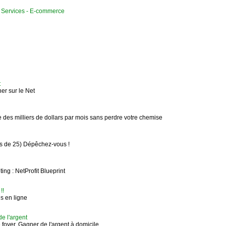
Services - E-commerce
t
er sur le Net
 des milliers de dollars par mois sans perdre votre chemise
 de 25) Dépêchez-vous !
ng : NetProfit Blueprint
!!
s en ligne
de l'argent
e foyer. Gagner de l'argent à domicile.