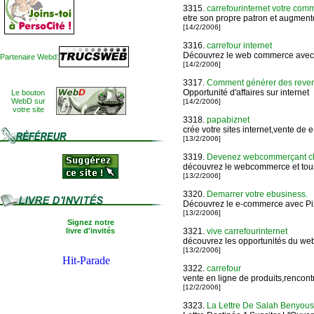
3315.
carrefourinternet votre com
etre son propre patron et augment
[14/2/2006]
3316.
carrefour internet
Découvrez le web commerce avec
Partenaire Webd:
[14/2/2006]
3317.
Comment générer des reven
Opportunité d'affaires sur internet
Le bouton
WebD sur
[14/2/2006]
votre site
3318.
papabiznet
crée votre sites internet,vente de e
[13/2/2006]
3319.
Devenez webcommerçant che
découvrez le webcommerce et tous
[13/2/2006]
3320.
Demarrer votre ebusiness.
Découvrez le e-commerce avec Pix
[13/2/2006]
Signez notre
livre d'invités
3321.
vive carrefourinternet
découvrez les opportunités du w
[13/2/2006]
3322.
carrefour
vente en ligne de produits,rencon
[12/2/2006]
3323.
La Lettre De Salah Benyous