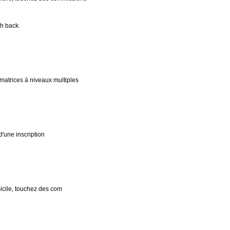
sh back.
matrices à niveaux multiples
d'une inscription
micile, touchez des com