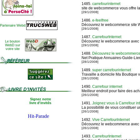
1485.
carrefourinternet
site de webcommerce vous offre l
[29/1/2008]
1486.
e-feelfree
Découvrez le webcommerce site Web
Partenaire Webd:
[29/1/2008]
1487.
CarrefourInternet
Découvrez le webcommerce avec 
Le bouton
WebD sur
[29/1/2008]
votre site
1488.
Découvrez le webcommerce
Net Pratique Annuaires-Guide-Lien
[28/1/2008]
1489.
super carrefourinternet
Travaille a domicile Ma Boutique 
[28/1/2008]
1490.
Carrefour internet
Meilleur endroit pour faire des achats
[26/1/2008]
Signez notre
livre d'invités
1491.
Joignez vous à Carrefour int
La possibilité de vous constituer 
[26/1/2008]
1492.
Vive CarrefourInternet
Découvrez le webcommerce avec 
[26/1/2008]
1493.
CarrefourInternet