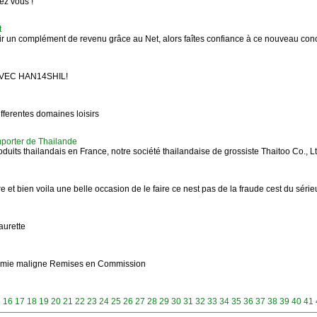
ez vous !
t
un complément de revenu grâce au Net, alors faîtes confiance à ce nouveau 
EC HAN14SHIL!
ifferentes domaines loisirs
mporter de Thailande
roduits thailandais en France, notre société thailandaise de grossiste Thaitoo Co.,
re et bien voila une belle occasion de le faire ce nest pas de la fraude cest du sér
urette
onomie maligne Remises en Commission
5
16
17
18
19
20
21
22
23
24
25
26
27
28
29
30
31
32
33
34
35
36
37
38
39
40
41