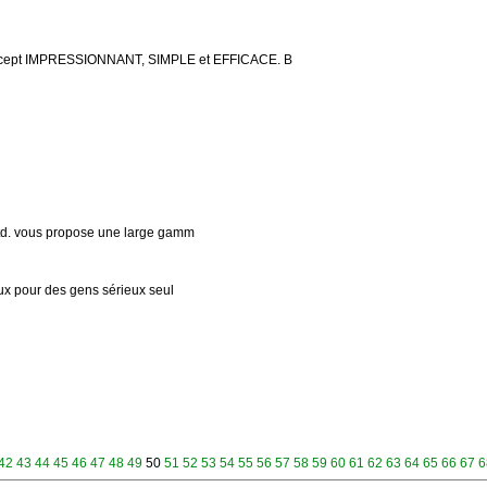
concept IMPRESSIONNANT, SIMPLE et EFFICACE. B
 Ltd. vous propose une large gamm
ieux pour des gens sérieux seul
42
43
44
45
46
47
48
49
50
51
52
53
54
55
56
57
58
59
60
61
62
63
64
65
66
67
6