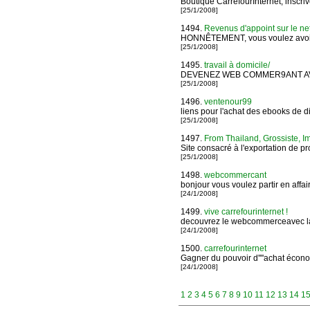
Boutique CarrefourInternet, inscriv
[25/1/2008]
1494.
Revenus d'appoint sur le ne
HONNÊTEMENT, vous voulez avoir 
[25/1/2008]
1495.
travail à domicile/
DEVENEZ WEB COMMER9ANT AV
[25/1/2008]
1496.
ventenour99
liens pour l'achat des ebooks de d
[25/1/2008]
1497.
From Thailand, Grossiste, I
Site consacré à l'exportation de p
[25/1/2008]
1498.
webcommercant
bonjour vous voulez partir en affai
[24/1/2008]
1499.
vive carrefourinternet !
decouvrez le webcommerceavec la
[24/1/2008]
1500.
carrefourinternet
Gagner du pouvoir d''''achat éc
[24/1/2008]
1
2
3
4
5
6
7
8
9
10
11
12
13
14
1