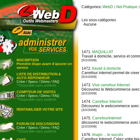
Catégories
:
WebD
:
Net Pratique
:
Les sous-catégories
Aucune
1471.
MAQUILLAT
Travail à domicile, service et com
INSCRIPTION
[5/2/2008]
Première étape avant d'ajouter un
service
1472.
travail à domicile
Carrefour internet permet de cree
LISTE DE DISTRIBUTION &
[5/2/2008]
AUTO-RÉPONDEUR
Créer
/
Specs
/
Démo
/
FAQ
1473.
Vive carrefour Internet
**Disponible sans publicité
Découvrez le Webcommerce avec 
COMPTEUR DE VISITES
[3/2/2008]
Créer
/
Specs
/
Démo
/
FAQ
**Disponible sans publicité
1474.
Carrefour Internet
Découvrez le webcommerce avec
RENTABILISER VOTRE SITE
[3/2/2008]
1475.
CarrefourInternet
découvrez le webcommerce avec 
FORUM DE DISCUSSIONS
[2/2/2008]
Créer
/
Specs
/
Démo
/
FAQ
**Disponible sans publicité
1476.
Imajin ... le succès
Carrefour Internet: Créez votre bo
CHAT