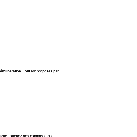
rémuneration. Tout est proposes par
omicile, touchez des commissions