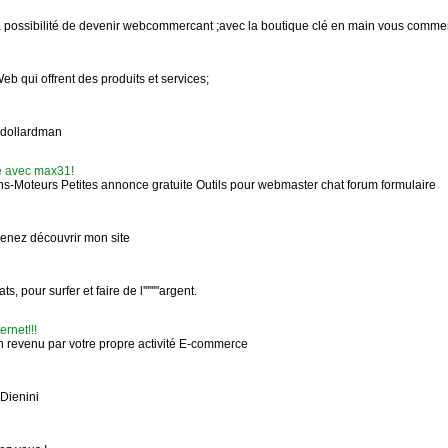
a possibilité de devenir webcommercant ;avec la boutique clé en main vous com
 qui offrent des produits et services;
dollardman
 avec max31!
s-Moteurs Petites annonce gratuite Outils pour webmaster chat forum formulaire
venez découvrir mon site
, pour surfer et faire de l''''''''argent.
ernet!!!
un revenu par votre propre activité E-commerce
Dienini