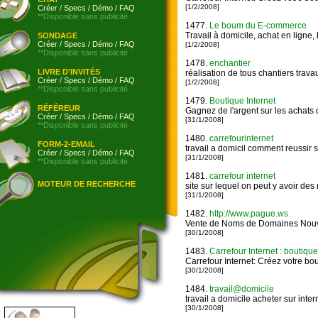
[1/2/2008]
Créer
/
Specs
/
Démo
/
FAQ
**Disponible sans publicité
1477.
Le boum du E-commerce
Travail à domicile, achat en ligne
SONDAGE
Créer
/
Specs
/
Démo
/
FAQ
[1/2/2008]
**Disponible sans publicité
1478.
enchantier
LIVRE D'INVITÉS
réalisation de tous chantiers trava
Créer
/
Specs
/
Démo
/
FAQ
[1/2/2008]
**Disponible sans publicité
1479.
Boutique Internet
RÉFÉREUR
Gagnez de l'argent sur les achats
Créer
/
Specs
/
Démo
/
FAQ
[31/1/2008]
**Disponible sans publicité
1480.
carrefourinternet
FORM-2-EMAIL
travail a domicil comment reussir s
Créer
/
Specs
/
Démo
/
FAQ
[31/1/2008]
**Disponible sans publicité
1481.
carrefour internet
MOTEUR DE RECHERCHE
site sur lequel on peut y avoir de
[31/1/2008]
1482.
http://www.pague.ws
Vente de Noms de Domaines Nouve
[30/1/2008]
1483.
Carrefour Internet : boutiqu
Carrefour Internet: Créez votre bo
[30/1/2008]
1484.
travail@domicile
travail a domicile acheter sur inter
[30/1/2008]