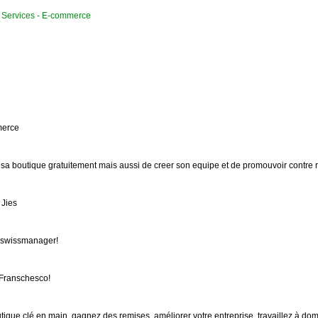
Services - E-commerce
merce
r sa boutique gratuitement mais aussi de creer son equipe et de promouvoir contre 
Jies
 swissmanager!
Franschesco!
utique clé en main, gagnez des remises, améliorer votre entreprise, travaillez à d